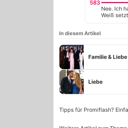
583
Nee. Ich h
Weiß setzt
In diesem Artikel
Familie & Liebe
Liebe
Tipps für Promiflash? Einf