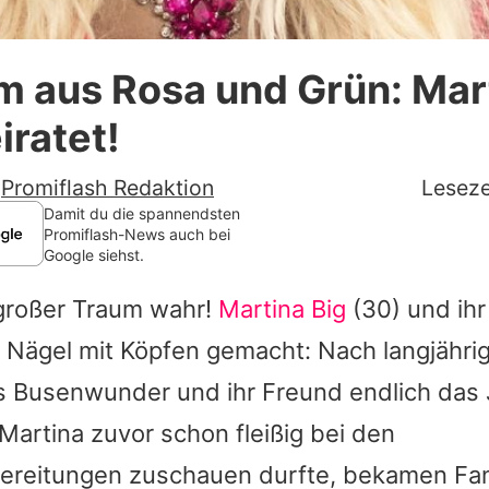
Datenschutzerklärung
m aus Rosa und Grün: Mar
Nutzungsbedingungen
iratet!
Utiq verwalten
-
Promiflash Redaktion
Leseze
Damit du die spannendsten
Promiflash-News auch bei
Google siehst.
großer Traum wahr!
Martina Big
(30) und ihr
 Nägel mit Köpfen gemacht: Nach langjähri
s Busenwunder und ihr Freund endlich das 
Martina
zuvor schon fleißig bei den
ereitungen zuschauen durfte, bekamen Fan