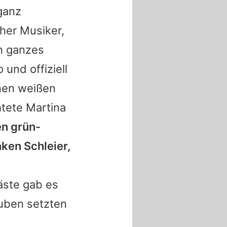
ganz
her Musiker,
in ganzes
und offiziell
inen weißen
htete
Martina
en grün-
nken Schleier,
ste gab es
auben setzten