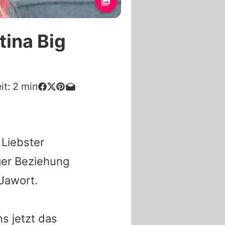
tina Big
it:
2
min
 Liebster
ger Beziehung
Jawort.
s jetzt das