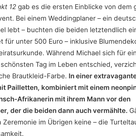
kt 12
gab es die ersten Einblicke von dem 
ent. Bei einem Weddingplaner – ein deutsc
sel lebt – buchten die beiden letztendlich e
 für unter 500 Euro – inklusive Blumendeko 
eiratsurkunde. Während Michael sich für e
 schönsten Tag im Leben entschied, verzic
sche Brautkleid-Farbe.
In einer extravagant
t Pailletten, kombiniert mit einem neonpi
unsch-Afrikanerin mit ihrem Mann vor den
er, der die beiden dann auch vermählte.
Gä
n Zeremonie im Übrigen keine – die Turtelt
samkeit.