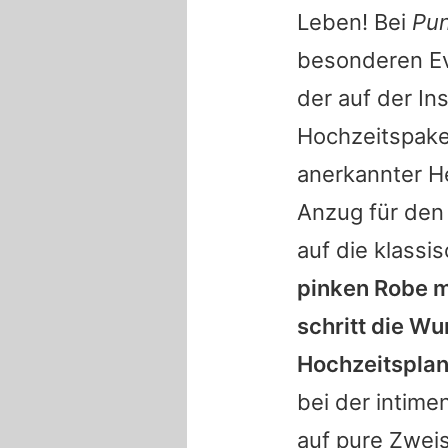
Leben! Bei
Pun
besonderen Ev
der auf der In
Hochzeitspaket
anerkannter H
Anzug für den
auf die klassi
pinken Robe mi
schritt die W
Hochzeitsplan
bei der intime
auf pure Zwei