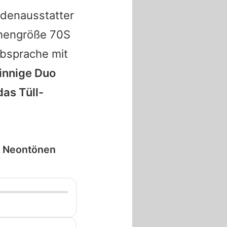
modenausstatter
chengröße 70S
bsprache mit
innige Duo
das Tüll-
in Neontönen