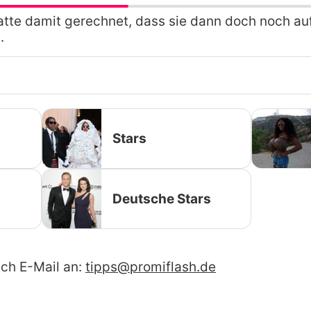
atte damit gerechnet, dass sie dann doch noch au
.
Stars
Deutsche Stars
ach E-Mail an:
tipps@promiflash.de