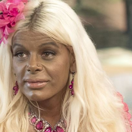
Filme & Serien
Lifestyle
Familie & Liebe
Promiflash Exklusiv
Alle Themen auf Promiflash
Jobs
App runterladen
Team
Redaktionelle Richtlinien
Impressum