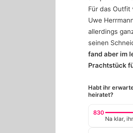
Für das Outfit
Uwe Herrman
allerdings
ganz
seinen Schnei
fand aber im l
Prachtstück f
Habt ihr erwart
heiratet?
830
Na klar, i