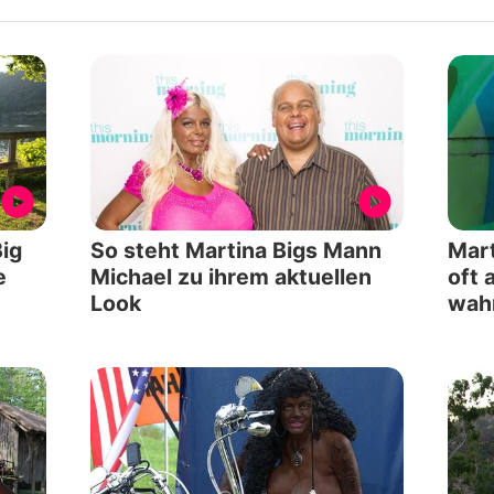
Big
So steht Martina Bigs Mann
Mart
e
Michael zu ihrem aktuellen
oft 
Look
wah