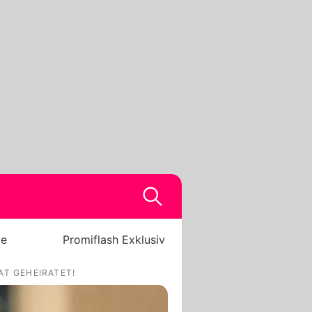
be
Promiflash Exklusiv
AT GEHEIRATET!