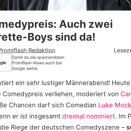
Datenschutzerklärung
medypreis: Auch zwei
Nutzungsbedingungen
ette-Boys sind da!
Utiq verwalten
Promiflash Redaktion
Leseze
Damit du die spannendsten
Promiflash-News auch bei
Google siehst.
tiert ein sehr lustiger Männerabend! Heute 
ge Comedypreis verliehen, moderiert von
Car
oße Chancen darf sich Comedian
Luke Mock
enn er ist insgesamt
dreimal nominiert
. Im 
r die Riege der deutschen Comedyszene –
s