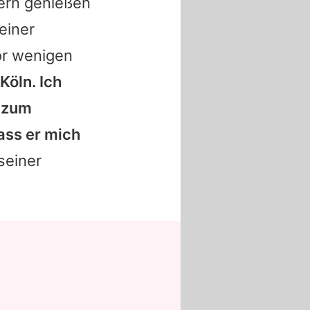
ern genießen
einer
or wenigen
 Köln. Ich
d zum
ass er mich
seiner