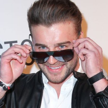
Filme & Serien
Lifestyle
Familie & Liebe
Promiflash Exklusiv
Alle Themen auf Promiflash
Jobs
App runterladen
Team
Redaktionelle Richtlinien
Impressum