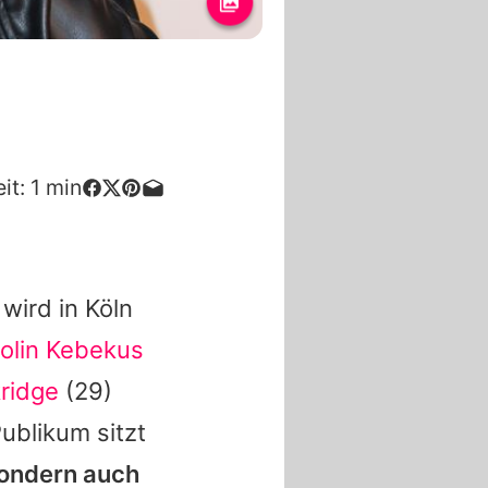
it:
1
min
wird in Köln
olin Kebekus
ridge
(29)
Publikum sitzt
ondern auch