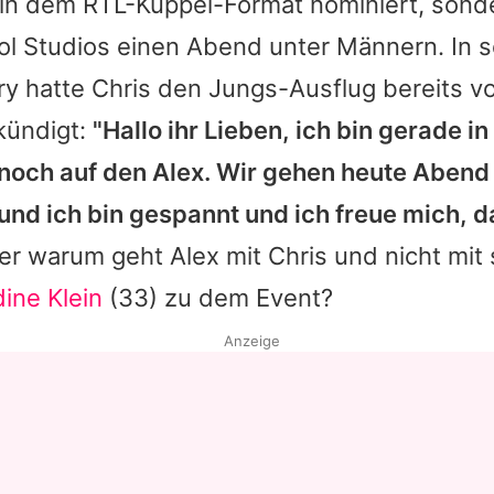
 in dem RTL-Kuppel-Format nominiert, sond
ol Studios einen Abend unter Männern. In s
ry hatte
Chris
den Jungs-Ausflug bereits v
kündigt:
"Hallo ihr Lieben, ich bin gerade in
noch auf den Alex. Wir gehen heute Aben
nd ich bin gespannt und ich freue mich, d
r warum geht Alex mit
Chris
und nicht mit 
ine Klein
(33) zu dem Event?
Anzeige