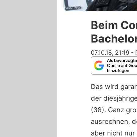
ActionPress
Beim Co
Bachelor
07.10.18, 21:19
-
Das wird garan
der diesjähri
(38). Ganz gr
ausrechnen, d
aber nicht nu