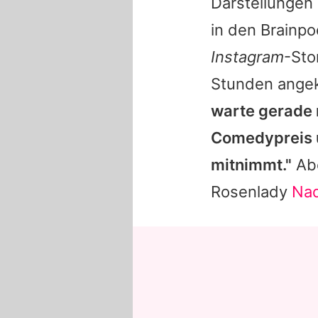
Darstellungen
in den Brainpo
Instagram
-Sto
Stunden ange
warte gerade 
Comedypreis u
mitnimmt."
Abe
Rosenlady
Nad