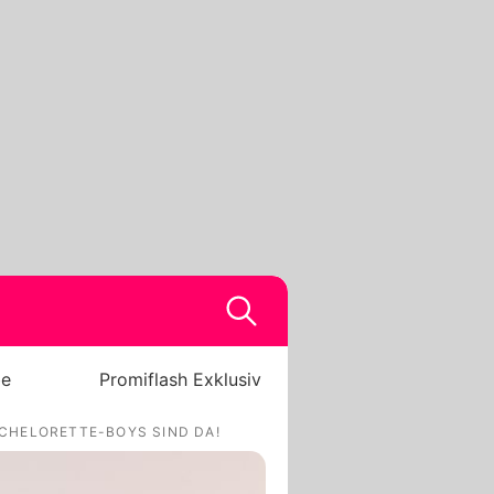
be
Promiflash Exklusiv
ACHELORETTE-BOYS SIND DA!