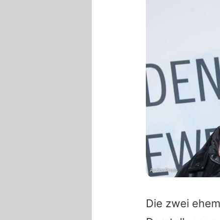
ActionPress
Die zwei ehema