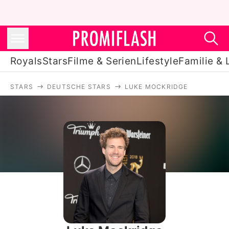
Royals
Stars
Filme & Serien
Lifestyle
Familie & 
STARS
DEUTSCHE STARS
LUKE MOCKRIDGE
Royals
Stars
Filme & Serien
Lifestyle
Familie & Liebe
Promiflash Exklusiv