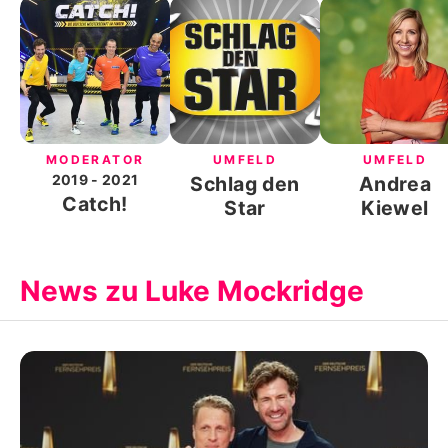
MODERATOR
UMFELD
UMFELD
2019
- 2021
Schlag den
Andrea
Catch!
Star
Kiewel
News zu Luke Mockridge