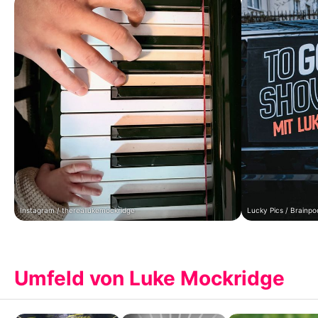
Instagram / thereallukemockridge
Lucky Pics / Brainpo
Umfeld von Luke Mockridge