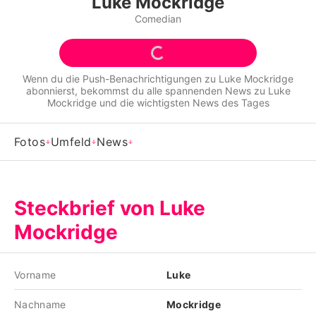
Luke Mockridge
Alle Themen auf Promiflash
Comedian
Jobs
App runterladen
Wenn du die Push-Benachrichtigungen zu
Luke Mockridge
abonnierst, bekommst du alle spannenden News zu
Luke
Team
Mockridge
und die wichtigsten News des Tages
Redaktionelle Richtlinien
Fotos
Umfeld
News
Impressum
Datenschutzerklärung
Steckbrief von Luke
Nutzungsbedingungen
Mockridge
Utiq verwalten
Vorname
Luke
Nachname
Mockridge