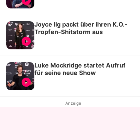
Joyce Ilg packt über ihren K.O.-
Tropfen-Shitstorm aus
Luke Mockridge startet Aufruf
für seine neue Show
Anzeige