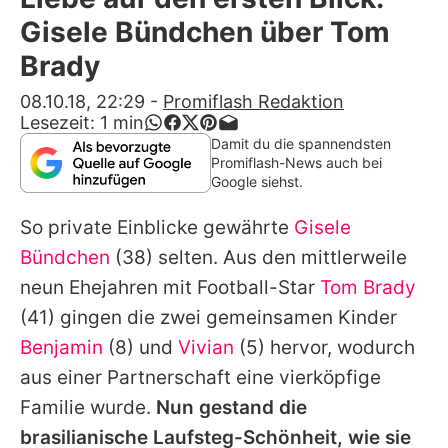
Alle Themen auf Promiflash
Gisele Bündchen über Tom
Jobs
Brady
App runterladen
08.10.18, 22:29
-
Promiflash Redaktion
Lesezeit:
1
min
Team
Damit du die spannendsten
Promiflash-News auch bei
Redaktionelle Richtlinien
Google siehst.
So private Einblicke gewährte
Gisele
Impressum
Bündchen
(38) selten. Aus den mittlerweile
Datenschutzerklärung
neun Ehejahren mit Football-Star
Tom Brady
Nutzungsbedingungen
(41) gingen die zwei gemeinsamen Kinder
Benjamin
(8) und
Vivian
(5) hervor, wodurch
Utiq verwalten
aus einer Partnerschaft eine vierköpfige
Familie wurde.
Nun gestand die
brasilianische Laufsteg-Schönheit, wie sie