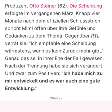
Alle Themen auf Promiflash
Produzent
Otto Steiner
(62).
Die Scheidung
erfolgte im vergangenen März. Knapp vier
Jobs
Monate nach dem offiziellen Schlussstrich
App runterladen
spricht
Mimi
offen über ihre Gefühle und
Team
Gedanken zu dem Thema. Gegenüber
RTL
verrät sie: "Ich empfehle eine Scheidung
Redaktionelle Richtlinien
wärmstens, wenn es kein Zurück mehr gibt."
Impressum
Genau das sei in ihrer Ehe der Fall gewesen.
Nach der Trennung habe sie sich verändert.
Datenschutzerklärung
Und zwar zum Positiven:
"Ich habe mich zu
Nutzungsbedingungen
mir entwickelt und es war auch eine gute
Entwicklung."
Utiq verwalten
Anzeige