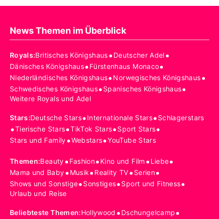
News Themen im Überblick
•
•
Royals
:
Britisches Königshaus
Deutscher Adel
•
•
Dänisches Königshaus
Fürstenhaus Monaco
•
•
Niederländisches Königshaus
Norwegisches Königshaus
•
•
Schwedisches Königshaus
Spanisches Königshaus
Weitere Royals und Adel
•
•
Stars
:
Deutsche Stars
Internationale Stars
Schlagerstars
•
•
•
•
Tierische Stars
TikTok Stars
Sport Stars
•
•
Stars und Family
Webstars
YouTube Stars
•
•
•
•
Themen
:
Beauty
Fashion
Kino und Film
Liebe
•
•
•
•
Mama und Baby
Musik
Reality TV
Serien
•
•
•
Shows und Sonstige
Sonstiges
Sport und Fitness
Urlaub und Reise
•
•
Beliebteste Themen
:
Hollywood
Dschungelcamp