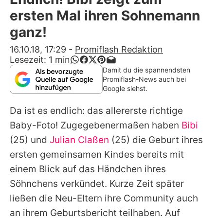
Alle Themen auf Promiflash
ersten Mal ihren Sohnemann
Jobs
ganz!
App runterladen
16.10.18, 17:29
-
Promiflash Redaktion
Lesezeit:
1
min
Team
Damit du die spannendsten
Promiflash-News auch bei
Redaktionelle Richtlinien
Google siehst.
Da ist es endlich: das allererste richtige
Impressum
Baby-Foto! Zugegebenermaßen haben
Bibi
Datenschutzerklärung
(25) und
Julian Claßen
(25) die Geburt ihres
Nutzungsbedingungen
ersten gemeinsamen Kindes bereits mit
einem Blick auf
das Händchen
ihres
Utiq verwalten
Söhnchens verkündet. Kurze Zeit später
ließen die Neu-Eltern ihre Community auch
an ihrem Geburtsbericht teilhaben. Auf