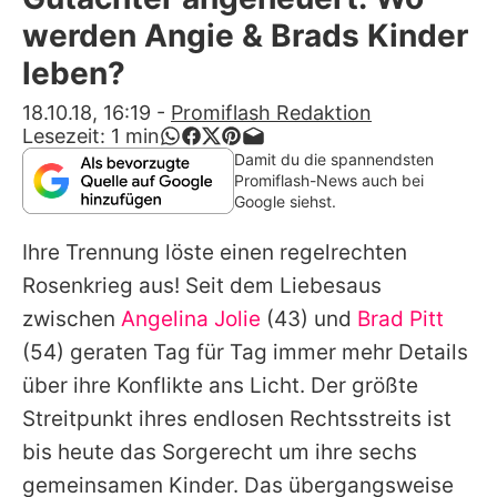
Alle Themen auf Promiflash
werden Angie & Brads Kinder
Jobs
leben?
App runterladen
18.10.18, 16:19
-
Promiflash Redaktion
Lesezeit:
1
min
Team
Damit du die spannendsten
Promiflash-News auch bei
Redaktionelle Richtlinien
Google siehst.
Ihre Trennung löste einen regelrechten
Impressum
Rosenkrieg aus! Seit dem Liebesaus
Datenschutzerklärung
zwischen
Angelina Jolie
(43) und
Brad Pitt
Nutzungsbedingungen
(54) geraten Tag für Tag immer mehr Details
über ihre Konflikte ans Licht. Der größte
Utiq verwalten
Streitpunkt ihres endlosen Rechtsstreits ist
bis heute das Sorgerecht um ihre sechs
gemeinsamen Kinder. Das übergangsweise