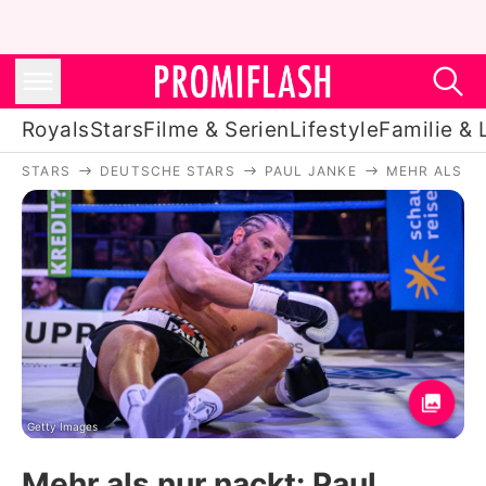
Royals
Stars
Filme & Serien
Lifestyle
Familie & 
STARS
DEUTSCHE STARS
PAUL JANKE
MEHR ALS NU
Royals
Stars
Filme & Serien
Lifestyle
Familie & Liebe
Promiflash Exklusiv
Getty Images
Mehr als nur nackt: Paul