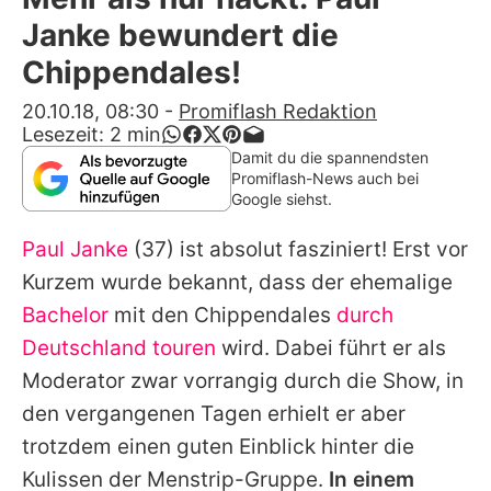
Alle Themen auf Promiflash
Janke bewundert die
Jobs
Chippendales!
App runterladen
20.10.18, 08:30
-
Promiflash Redaktion
Lesezeit:
2
min
Team
Damit du die spannendsten
Promiflash-News auch bei
Redaktionelle Richtlinien
Google siehst.
Paul Janke
(37) ist absolut fasziniert! Erst vor
Impressum
Kurzem wurde bekannt, dass der ehemalige
Datenschutzerklärung
Bachelor
mit den
Chippendales
durch
Nutzungsbedingungen
Deutschland touren
wird. Dabei führt er als
Moderator zwar vorrangig durch die Show, in
Utiq verwalten
den vergangenen Tagen erhielt er aber
trotzdem einen guten Einblick hinter die
Kulissen der Menstrip-Gruppe.
In einem