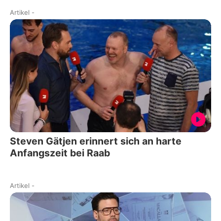
Artikel
-
Steven Gätjen erinnert sich an harte
Anfangszeit bei Raab
Artikel
-