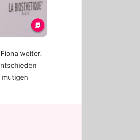
e
Fiona
weiter.
entschieden
m mutigen