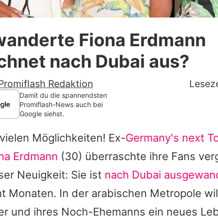
Datenschutzerklärung
anderte Fiona Erdmann
Nutzungsbedingungen
chnet nach Dubai aus?
Utiq verwalten
Promiflash Redaktion
Leseze
Damit du die spannendsten
Promiflash-News auch bei
Google siehst.
 vielen Möglichkeiten! Ex-
Germany's next T
ona Erdmann
(30) überraschte ihre Fans ve
er Neuigkeit: Sie ist
nach Dubai ausgewan
ht Monaten. In der arabischen Metropole wi
ter und ihres Noch-Ehemanns ein neues Le