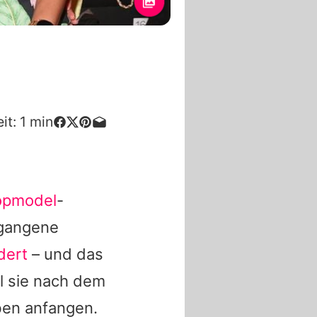
it:
1
min
opmodel
-
rgangene
dert
– und das
ll sie nach dem
ben anfangen.