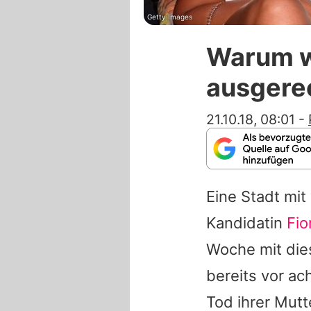
Getty Images
Warum w
ausgere
21.10.18, 08:01
-
Eine Stadt mit
Kandidatin
Fi
Woche mit dies
bereits vor ac
Tod ihrer Mut