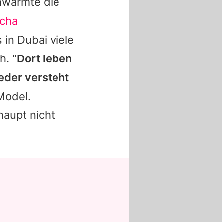
chwärmte die
cha
in Dubai viele
ch.
"Dort leben
eder versteht
 Model.
haupt nicht