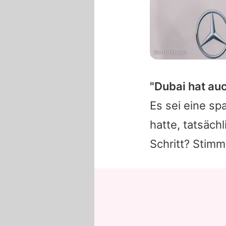
Getty Images
"Dubai hat au
Es sei eine s
hatte, tatsäch
Schritt? Stimm