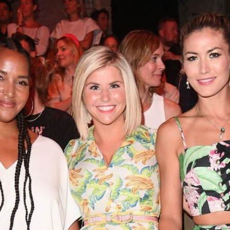
Filme & Serien
Lifestyle
Familie & Liebe
Promiflash Exklusiv
Alle Themen auf Promiflash
Jobs
App runterladen
Team
Redaktionelle Richtlinien
Impressum