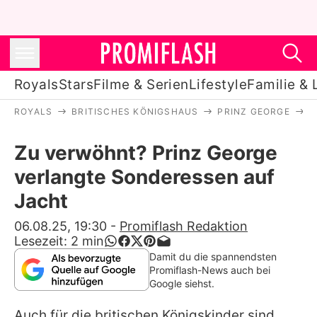
Royals
Stars
Filme & Serien
Lifestyle
Familie & 
ROYALS
BRITISCHES KÖNIGSHAUS
PRINZ GEORGE
Z
Royals
Zu verwöhnt? Prinz George
Stars
verlangte Sonderessen auf
Filme & Serien
Jacht
Lifestyle
06.08.25, 19:30
-
Promiflash Redaktion
Lesezeit:
2
min
Familie & Liebe
Damit du die spannendsten
Promiflash-News auch bei
Promiflash Exklusiv
Google siehst.
Auch für die britischen Königskinder sind