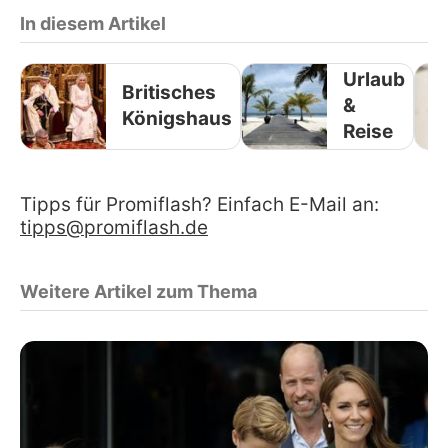
In diesem Artikel
Urlaub
Britisches
&
Königshaus
Reise
Tipps für Promiflash? Einfach E-Mail an:
tipps@promiflash.de
Weitere Artikel zum Thema