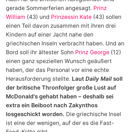
Alle Themen auf Promiflash
gerade Sommerferien angesagt.
Prinz
Jobs
William
(43) und
Prinzessin Kate
(43) sollen
einen Teil davon zusammen mit ihren drei
App runterladen
Kindern auf einer Jacht nahe den
Team
griechischen Inseln verbracht haben. Und an
Bord soll ihr ältester Sohn
Prinz George
(12)
Redaktionelle Richtlinien
einen ganz speziellen Wunsch geäußert
Impressum
haben, der das Personal vor eine echte
Herausforderung stellte.
Laut
Daily Mail
soll
Datenschutzerklärung
der britische Thronfolger große Lust auf
Nutzungsbedingungen
McDonald's gehabt haben – deshalb sei
Utiq verwalten
extra ein Beiboot nach Zakynthos
losgeschickt worden.
Die griechische Insel
ist eine der wenigen, auf der es die Fast-
Food-Kette gibt.