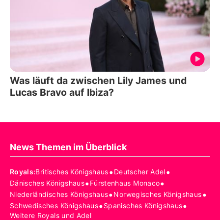
Was läuft da zwischen Lily James und
Lucas Bravo auf Ibiza?
News Themen im Überblick
•
•
Royals
:
Britisches Königshaus
Deutscher Adel
•
•
Dänisches Königshaus
Fürstenhaus Monaco
•
•
Niederländisches Königshaus
Norwegisches Königshaus
•
•
Schwedisches Königshaus
Spanisches Königshaus
Weitere Royals und Adel