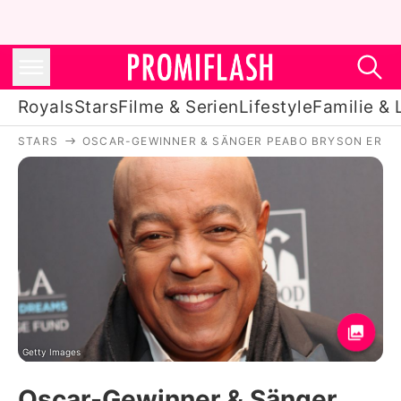
Royals
Stars
Filme & Serien
Lifestyle
Familie & 
STARS
OSCAR-GEWINNER & SÄNGER PEABO BRYSON ERLIT
Royals
Stars
Filme & Serien
Lifestyle
Familie & Liebe
Promiflash Exklusiv
Getty Images
Oscar-Gewinner & Sänger