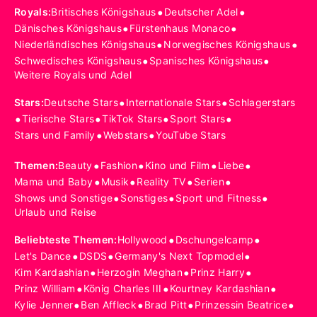
•
•
Royals
:
Britisches Königshaus
Deutscher Adel
•
•
Dänisches Königshaus
Fürstenhaus Monaco
•
•
Niederländisches Königshaus
Norwegisches Königshaus
•
•
Schwedisches Königshaus
Spanisches Königshaus
Weitere Royals und Adel
•
•
Stars
:
Deutsche Stars
Internationale Stars
Schlagerstars
•
•
•
•
Tierische Stars
TikTok Stars
Sport Stars
•
•
Stars und Family
Webstars
YouTube Stars
•
•
•
•
Themen
:
Beauty
Fashion
Kino und Film
Liebe
•
•
•
•
Mama und Baby
Musik
Reality TV
Serien
•
•
•
Shows und Sonstige
Sonstiges
Sport und Fitness
Urlaub und Reise
•
•
Beliebteste Themen
:
Hollywood
Dschungelcamp
•
•
•
Let's Dance
DSDS
Germany's Next Topmodel
•
•
•
Kim Kardashian
Herzogin Meghan
Prinz Harry
•
•
•
Prinz William
König Charles III
Kourtney Kardashian
•
•
•
•
Kylie Jenner
Ben Affleck
Brad Pitt
Prinzessin Beatrice