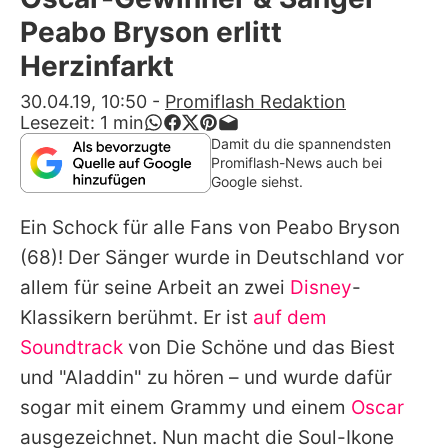
Alle Themen auf Promiflash
Peabo Bryson erlitt
Jobs
Herzinfarkt
App runterladen
30.04.19, 10:50
-
Promiflash Redaktion
Lesezeit:
1
min
Team
Damit du die spannendsten
Promiflash-News auch bei
Redaktionelle Richtlinien
Google siehst.
Ein Schock für alle Fans von
Peabo Bryson
Impressum
(68)! Der Sänger wurde in Deutschland vor
Datenschutzerklärung
allem für seine Arbeit an zwei
Disney
-
Nutzungsbedingungen
Klassikern berühmt. Er ist
auf dem
Soundtrack
von
Die Schöne und das Biest
Utiq verwalten
und "
Aladdin
" zu hören – und wurde dafür
sogar mit einem Grammy und einem
Oscar
ausgezeichnet. Nun macht die Soul-Ikone