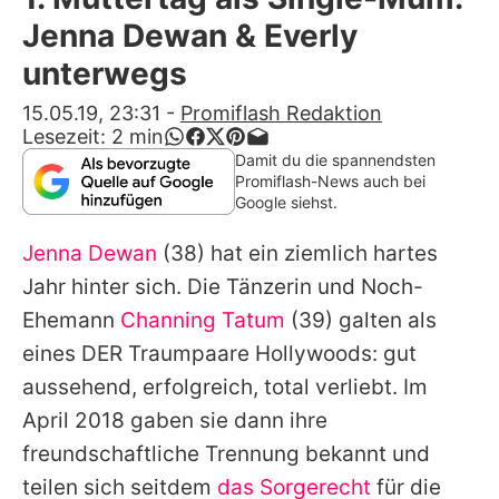
Alle Themen auf Promiflash
Jenna Dewan & Everly
Jobs
unterwegs
App runterladen
15.05.19, 23:31
-
Promiflash Redaktion
Lesezeit:
2
min
Team
Damit du die spannendsten
Promiflash-News auch bei
Redaktionelle Richtlinien
Google siehst.
Jenna Dewan
(38) hat ein ziemlich hartes
Impressum
Jahr hinter sich. Die Tänzerin und Noch-
Datenschutzerklärung
Ehemann
Channing Tatum
(39) galten als
Nutzungsbedingungen
eines DER Traumpaare Hollywoods: gut
aussehend, erfolgreich, total verliebt. Im
Utiq verwalten
April 2018 gaben sie dann ihre
freundschaftliche Trennung bekannt und
teilen sich seitdem
das Sorgerecht
für die