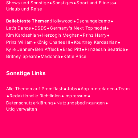
•
•
•
Shows und Sonstige
Sonstiges
Sport und Fitness
Urlaub und Reise
•
•
Beliebteste Themen
:
Hollywood
Dschungelcamp
•
•
•
Let's Dance
DSDS
Germany's Next Topmodel
•
•
•
Kim Kardashian
Herzogin Meghan
Prinz Harry
•
•
•
Prinz William
König Charles III
Kourtney Kardashian
•
•
•
•
Kylie Jenner
Ben Affleck
Brad Pitt
Prinzessin Beatrice
•
•
Britney Spears
Madonna
Katie Price
Sonstige Links
•
•
•
Alle Themen auf Promiflash
Jobs
App runterladen
Team
•
•
•
Redaktionelle Richtlinien
Impressum
•
•
Datenschutzerklärung
Nutzungsbedingungen
Utiq verwalten