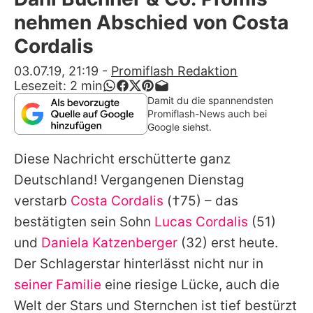
Alle Themen auf Promiflash
nehmen Abschied von Costa
Jobs
Cordalis
App runterladen
03.07.19, 21:19
-
Promiflash Redaktion
Lesezeit:
2
min
Team
Damit du die spannendsten
Promiflash-News auch bei
Redaktionelle Richtlinien
Google siehst.
Diese Nachricht erschütterte ganz
Impressum
Deutschland! Vergangenen Dienstag
Datenschutzerklärung
verstarb
Costa Cordalis
(†75) – das
Nutzungsbedingungen
bestätigten sein Sohn
Lucas Cordalis
(51)
und
Daniela Katzenberger
(32) erst heute.
Utiq verwalten
Der Schlagerstar hinterlässt nicht nur in
seiner Familie
eine riesige Lücke, auch die
Welt der Stars und Sternchen ist tief bestürzt