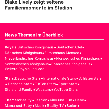
Blake Lively zeigt seltene
Familienmomente im Stadion
News Themen im Überblick
•
•
Royals
:
Britisches Königshaus
Deutscher Adel
•
•
Dänisches Königshaus
Fürstenhaus Monaco
•
•
Niederländisches Königshaus
Norwegisches Königshaus
•
•
Schwedisches Königshaus
Spanisches Königshaus
Weitere Royals und Adel
•
•
Stars
:
Deutsche Stars
Internationale Stars
Schlagerstars
•
•
•
•
Tierische Stars
TikTok Stars
Sport Stars
•
•
Stars und Family
Webstars
YouTube Stars
•
•
•
•
Themen
:
Beauty
Fashion
Kino und Film
Liebe
•
•
•
•
Mama und Baby
Musik
Reality TV
Serien