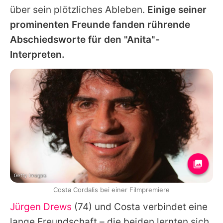
über sein plötzliches Ableben.
Einige seiner
prominenten Freunde fanden rührende
Abschiedsworte für den "Anita"-
Interpreten.
Getty Images
Costa Cordalis bei einer Filmpremiere
Jürgen Drews
(74) und
Costa
verbindet eine
lange Freundschaft – die beiden lernten sich