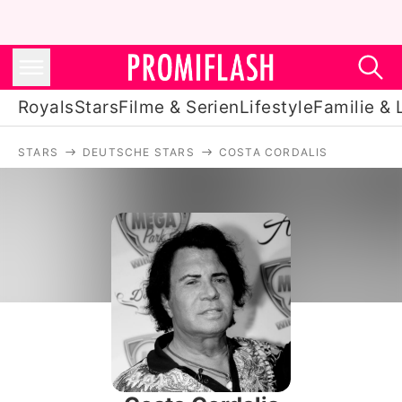
Royals
Stars
Filme & Serien
Lifestyle
Familie & 
STARS
DEUTSCHE STARS
COSTA CORDALIS
Royals
Stars
Filme & Serien
Lifestyle
Familie & Liebe
Promiflash Exklusiv