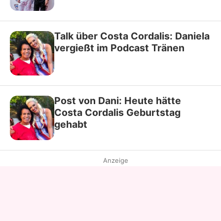
Talk über Costa Cordalis: Daniela
vergießt im Podcast Tränen
Post von Dani: Heute hätte
Costa Cordalis Geburtstag
gehabt
Anzeige