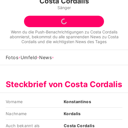
Costa Cordalis
Alle Themen auf Promiflash
Sänger
Jobs
App runterladen
Wenn du die Push-Benachrichtigungen zu
Costa Cordalis
abonnierst, bekommst du alle spannenden News zu
Costa
Team
Cordalis
und die wichtigsten News des Tages
Redaktionelle Richtlinien
Fotos
Umfeld
News
Impressum
Datenschutzerklärung
Steckbrief von Costa Cordalis
Nutzungsbedingungen
Utiq verwalten
Vorname
Konstantinos
Nachname
Kordalis
Auch bekannt als
Costa Cordalis