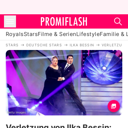
Royals
Stars
Filme & Serien
Lifestyle
Familie & 
STARS
DEUTSCHE STARS
ILKA BESSIN
VERLETZUNG 
Royals
Stars
Filme & Serien
Lifestyle
Familie & Liebe
Promiflash Exklusiv
Getty Images
Verletzung von Ilka Bessin: