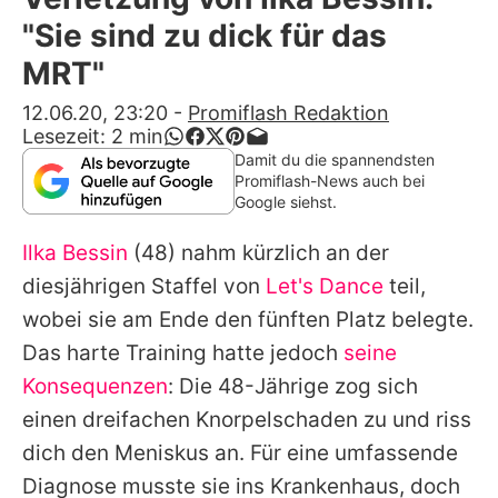
Alle Themen auf Promiflash
"Sie sind zu dick für das
Jobs
MRT"
App runterladen
12.06.20, 23:20
-
Promiflash Redaktion
Lesezeit:
2
min
Team
Damit du die spannendsten
Promiflash-News auch bei
Redaktionelle Richtlinien
Google siehst.
Ilka Bessin
(48) nahm kürzlich an der
Impressum
diesjährigen Staffel von
Let's Dance
teil,
Datenschutzerklärung
wobei sie am Ende den fünften Platz belegte.
Nutzungsbedingungen
Das harte Training hatte jedoch
seine
Konsequenzen
: Die 48-Jährige zog sich
Utiq verwalten
einen dreifachen Knorpelschaden zu und riss
dich den Meniskus an. Für eine umfassende
Diagnose musste sie ins Krankenhaus, doch