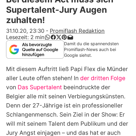
Alle Themen auf Promiflash
Supertalent-Jury Augen
Jobs
zuhalten!
App runterladen
31.10.20, 23:30
-
Promiflash Redaktion
Lesezeit:
2
min
Team
Damit du die spannendsten
Promiflash-News auch bei
Redaktionelle Richtlinien
Google siehst.
Mit diesem Auftritt ließ Papi Flex die Münder
Impressum
aller Leute offen stehen! In
der dritten Folge
Datenschutzerklärung
von
Das Supertalent
beeindruckte der
Nutzungsbedingungen
Belgier alle mit seinen Verbiegungskünsten.
Denn der 27-Jährige ist ein professioneller
Utiq verwalten
Schlangenmensch. Sein Ziel in der Show: Er
will mit seinem Talent dem Publikum und der
Jury Angst einjagen – und das hat er auch