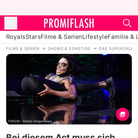
Royals
Stars
Filme & Serien
Lifestyle
Familie & 
FILME & SERIEN
SHOWS & SONSTIGE
DAS SUPERTALEN
Royals
Stars
Filme & Serien
Lifestyle
Familie & Liebe
Promiflash Exklusiv
TVNOW / Stefan Gregorowius
Bei diesem Act muss sich