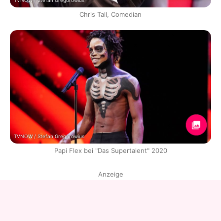
TVNOW / Stefan Gregorowius
Chris Tall, Comedian
TVNOW / Stefan Gregorowius
Papi Flex bei "Das Supertalent" 2020
Anzeige