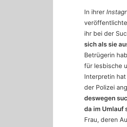
In ihrer
Instag
veröffentlichte
ihr bei der Su
sich als sie au
Betrügerin ha
für lesbische 
Interpretin hat
der Polizei an
deswegen suche
da im Umlauf 
Frau, deren A