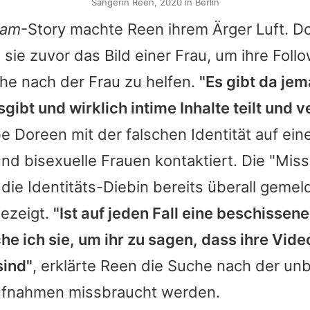
Sängerin Reen, 2020 in Berlin
ram
-Story machte Reen ihrem Ärger Luft. Do
 sie zuvor das Bild einer Frau, um ihre Follo
che nach der Frau zu helfen.
"Es gibt da je
sgibt und wirklich intime Inhalte teilt und v
be
Doreen
mit der falschen Identität auf ei
und bisexuelle Frauen kontaktiert. Die "Mis
 die Identitäts-Diebin bereits überall gemel
gezeigt.
"Ist auf jeden Fall eine beschisse
 ich sie, um ihr zu sagen, dass ihre Vide
sind"
, erklärte Reen die Suche nach der u
ufnahmen missbraucht werden.