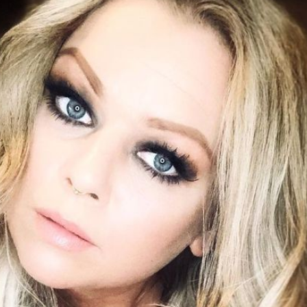
Filme & Serien
Lifestyle
Familie & Liebe
Promiflash Exklusiv
Alle Themen auf Promiflash
Jobs
App runterladen
Team
Redaktionelle Richtlinien
Impressum