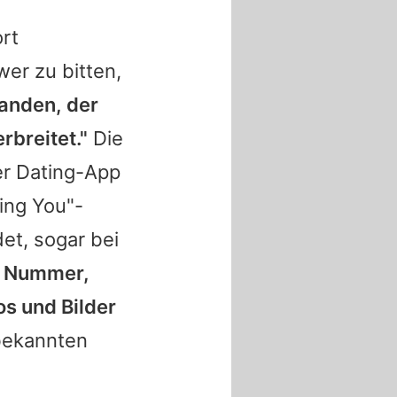
rt
wer zu bitten,
manden, der
erbreitet."
Die
ner Dating-App
sing You"-
det, sogar bei
ne Nummer,
os und Bilder
nbekannten