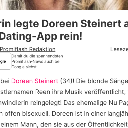
Datenschutzerklärung
in legte Doreen Steinert 
Nutzungsbedingungen
Dating-App rein!
Utiq verwalten
Promiflash Redaktion
Leseze
Damit du die spannendsten
Promiflash-News auch bei
Google siehst.
 bei
Doreen Steinert
(34)! Die blonde Sänger
stlernamen Reen ihre Musik veröffentlicht,
hwindlerin reingelegt! Das ehemalige
Nu Pa
n offen bisexuell.
Doreen
ist in einer langjä
einem Mann, den sie aus der Öffentlichkeit