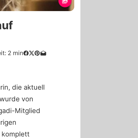
auf
it:
2
min
in, die aktuell
 wurde von
gadi
-Mitglied
hrigen
 komplett