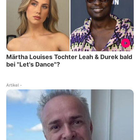
Märtha Louises Tochter Leah & Durek bald
bei "Let's Dance"?
Artikel
-