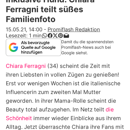
Alle Themen auf Promiflash
Ferragni teilt süßes
Jobs
Familienfoto
App runterladen
15.05.21, 14:00
-
Promiflash Redaktion
Lesezeit:
1
min
Team
Damit du die spannendsten
Promiflash-News auch bei
Redaktionelle Richtlinien
Google siehst.
Chiara Ferragni
(34) scheint die Zeit mit
Impressum
ihren Liebsten in vollen Zügen zu genießen!
Datenschutzerklärung
Erst vor wenigen Wochen ist die italienische
Nutzungsbedingungen
Influencerin zum zweiten Mal Mutter
geworden. In ihrer Mama-Rolle scheint die
Utiq verwalten
Beauty total aufzugehen. Im Netz teilt
die
Schönheit
immer wieder Einblicke aus ihrem
Alltag. Jetzt überraschte
Chiara
ihre Fans mit