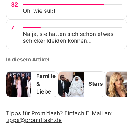
32
Oh, wie süß!
7
Na ja, sie hätten sich schon etwas
schicker kleiden können...
In diesem Artikel
Familie
&
Stars
Liebe
Tipps für Promiflash? Einfach E-Mail an:
tipps@promiflash.de