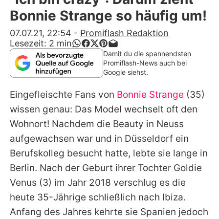
Alle Themen auf Promiflash
Bonnie Strange so häufig um!
Jobs
07.07.21, 22:54
-
Promiflash Redaktion
Lesezeit:
2
min
App runterladen
Damit du die spannendsten
Promiflash-News auch bei
Team
Google siehst.
Redaktionelle Richtlinien
Eingefleischte Fans von
Bonnie Strange
(35)
wissen genau: Das Model wechselt oft den
Impressum
Wohnort! Nachdem die Beauty in Neuss
Datenschutzerklärung
aufgewachsen war und in Düsseldorf ein
Berufskolleg besucht hatte, lebte sie lange in
Nutzungsbedingungen
Berlin. Nach der Geburt ihrer Tochter
Goldie
Utiq verwalten
Venus
(3) im Jahr 2018 verschlug es die
heute 35-Jährige schließlich nach Ibiza.
Anfang des Jahres kehrte sie Spanien jedoch