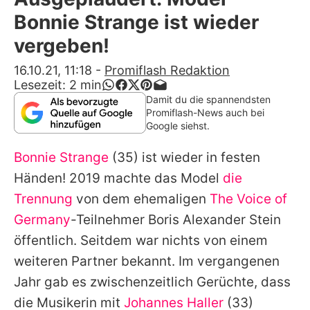
Alle Themen auf Promiflash
Bonnie Strange ist wieder
Jobs
vergeben!
App runterladen
16.10.21, 11:18
-
Promiflash Redaktion
Lesezeit:
2
min
Team
Damit du die spannendsten
Promiflash-News auch bei
Redaktionelle Richtlinien
Google siehst.
Bonnie Strange
(35) ist wieder in festen
Impressum
Händen! 2019 machte das Model
die
Datenschutzerklärung
Trennung
von dem ehemaligen
The Voice of
Nutzungsbedingungen
Germany
-Teilnehmer
Boris Alexander Stein
öffentlich. Seitdem war nichts von einem
Utiq verwalten
weiteren Partner bekannt. Im vergangenen
Jahr gab es zwischenzeitlich Gerüchte, dass
die Musikerin mit
Johannes Haller
(33)