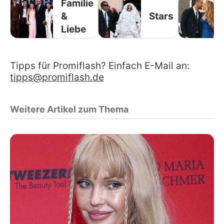
Familie
&
Stars
Liebe
Tipps für Promiflash? Einfach E-Mail an:
tipps@promiflash.de
Weitere Artikel zum Thema