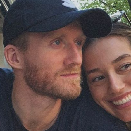
Filme & Serien
Lifestyle
Familie & Liebe
Promiflash Exklusiv
Alle Themen auf Promiflash
Jobs
App runterladen
Team
Redaktionelle Richtlinien
Impressum