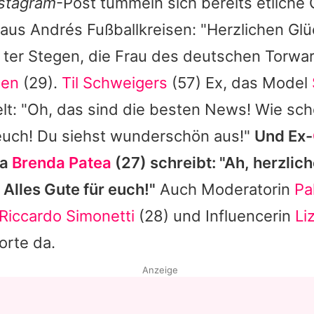
stagram
-Post tummeln sich bereits etliche 
 aus
Andrés
Fußballkreisen: "Herzlichen Gl
 ter Stegen
, die Frau des deutschen Torwa
gen
(29).
Til Schweigers
(57) Ex, das Model
elt: "Oh, das sind die besten News! Wie sch
 euch! Du siehst wunderschön aus!"
Und Ex-
ma
Brenda Patea
(27) schreibt: "Ah, herzlic
Alles Gute für euch!"
Auch Moderatorin
Pa
Riccardo Simonetti
(28) und Influencerin
Li
orte da.
Anzeige