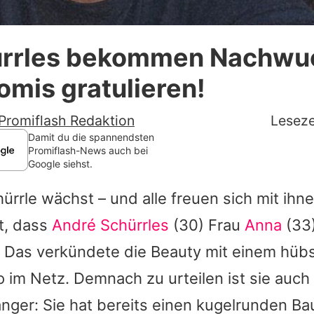
Datenschutzerklärung
ürrles bekommen Nachwu
Nutzungsbedingungen
omis gratulieren!
Utiq verwalten
Promiflash Redaktion
Leseze
Damit du die spannendsten
Promiflash-News auch bei
Google siehst.
hürrle wächst – und alle freuen sich mit ihn
t, dass
André Schürrles
(30) Frau
Anna
(33
. Das verkündete die Beauty mit einem hüb
im Netz. Demnach zu urteilen ist sie auch n
ger: Sie hat bereits einen kugelrunden Ba