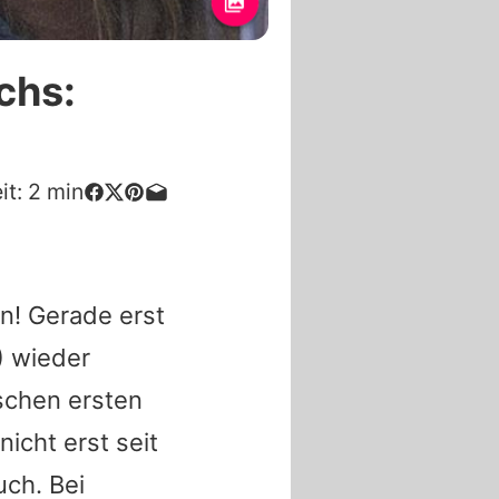
chs:
it:
2
min
en! Gerade erst
) wieder
schen ersten
icht erst seit
uch. Bei