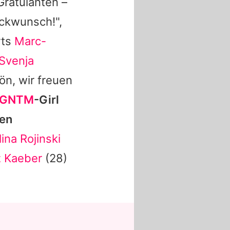
Gratulanten –
ückwunsch!",
rts
Marc-
Svenja
ön, wir freuen
GNTM
-Girl
hen
lina Rojinski
z Kaeber
(28)