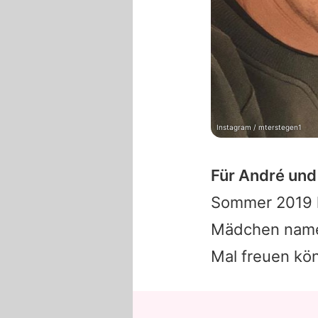
Instagram / mterstegen1
Für
André
und 
Sommer 2019 ha
Mädchen namen
Mal freuen kön