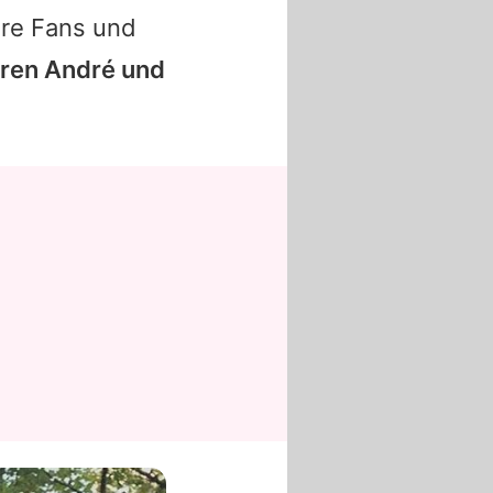
hre Fans und
eren
André
und