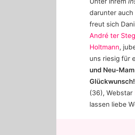
Unter ihrem
In
darunter auch
freut sich
Dani
André ter Ste
Holtmann
, jub
uns riesig für
und Neu-Ma
Glückwunsch! 
(36), Webstar
lassen liebe W