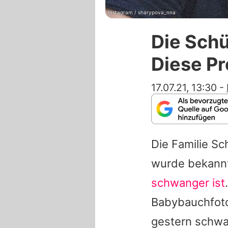
Instagram / sharypova_nna
Die Sch
Diese Pr
17.07.21, 13:30
-
Die Familie Sc
wurde bekann
schwanger ist
Babybauchfoto 
gestern schwan