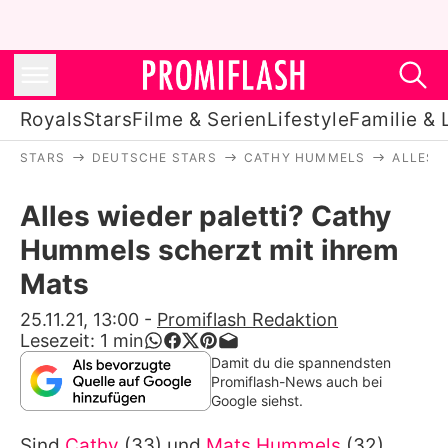
Royals
Stars
Filme & Serien
Lifestyle
Familie & 
STARS
DEUTSCHE STARS
CATHY HUMMELS
ALLES 
Royals
Alles wieder paletti? Cathy
Stars
Hummels scherzt mit ihrem
Filme & Serien
Mats
Lifestyle
25.11.21, 13:00
-
Promiflash Redaktion
Lesezeit:
1
min
Familie & Liebe
Damit du die spannendsten
Promiflash-News auch bei
Promiflash Exklusiv
Google siehst.
Sind
Cathy
(33) und
Mats Hummels
(32)