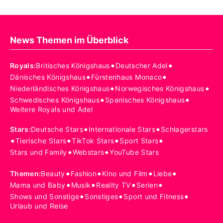
News Themen im Überblick
•
•
Royals
:
Britisches Königshaus
Deutscher Adel
•
•
Dänisches Königshaus
Fürstenhaus Monaco
•
•
Niederländisches Königshaus
Norwegisches Königshaus
•
•
Schwedisches Königshaus
Spanisches Königshaus
Weitere Royals und Adel
•
•
Stars
:
Deutsche Stars
Internationale Stars
Schlagerstars
•
•
•
•
Tierische Stars
TikTok Stars
Sport Stars
•
•
Stars und Family
Webstars
YouTube Stars
•
•
•
•
Themen
:
Beauty
Fashion
Kino und Film
Liebe
•
•
•
•
Mama und Baby
Musik
Reality TV
Serien
•
•
•
Shows und Sonstige
Sonstiges
Sport und Fitness
Urlaub und Reise