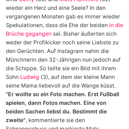
Alle Themen auf Promiflash
wieder ein Herz und eine Seele? In den
Jobs
vergangenen Monaten gab es immer wieder
Spekulationen, dass die Ehe der beiden
in die
App runterladen
Brüche gegangen
sei. Bisher äußerten sich
Team
weder der Profikicker noch seine Liebste zu
den Gerüchten. Auf
Instagram
nahm die
Redaktionelle Richtlinien
Münchnerin den 32-Jährigen nun jedoch auf
Impressum
die Schippe. So teilte sie ein Bild mit ihrem
Sohn
Ludwig
(3), auf dem der kleine Mann
Datenschutzerklärung
seine Mama liebevoll auf die Wange küsst.
Nutzungsbedingungen
"Er wollte so ein Foto machen. Erst Fußball
Utiq verwalten
spielen, dann Fotos machen. Eine von
beiden Sachen liebst du. Bestimmt die
zweite"
, kommentierte sie den
Schnappschuss und markierte
Mats