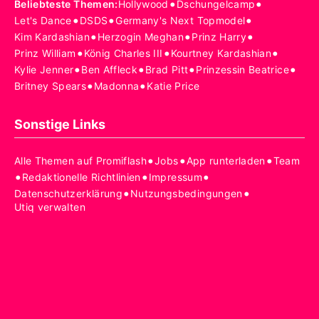
•
•
Beliebteste Themen
:
Hollywood
Dschungelcamp
•
•
•
Let's Dance
DSDS
Germany's Next Topmodel
•
•
•
Kim Kardashian
Herzogin Meghan
Prinz Harry
•
•
•
Prinz William
König Charles III
Kourtney Kardashian
•
•
•
•
Kylie Jenner
Ben Affleck
Brad Pitt
Prinzessin Beatrice
•
•
Britney Spears
Madonna
Katie Price
Sonstige Links
•
•
•
Alle Themen auf Promiflash
Jobs
App runterladen
Team
•
•
•
Redaktionelle Richtlinien
Impressum
•
•
Datenschutzerklärung
Nutzungsbedingungen
Utiq verwalten