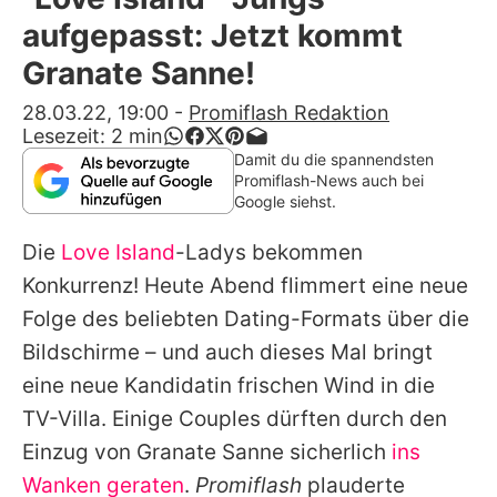
Alle Themen auf Promiflash
aufgepasst: Jetzt kommt
Jobs
Granate Sanne!
App runterladen
28.03.22, 19:00
-
Promiflash Redaktion
Lesezeit:
2
min
Team
Damit du die spannendsten
Promiflash-News auch bei
Redaktionelle Richtlinien
Google siehst.
Die
Love Island
-Ladys bekommen
Impressum
Konkurrenz! Heute Abend flimmert eine neue
Datenschutzerklärung
Folge des beliebten Dating-Formats über die
Nutzungsbedingungen
Bildschirme – und auch dieses Mal bringt
eine neue Kandidatin frischen Wind in die
Utiq verwalten
TV-Villa. Einige Couples dürften durch den
Einzug von Granate Sanne sicherlich
ins
Wanken geraten
.
Promiflash
plauderte