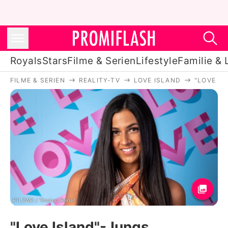
Royals
Stars
Filme & Serien
Lifestyle
Familie & 
FILME & SERIEN
REALITY-TV
LOVE ISLAND
"LOVE I
Royals
Stars
Filme & Serien
Lifestyle
Familie & Liebe
Promiflash Exklusiv
RTLZWEI / Thomas Reiner
"Love Island"-Jungs