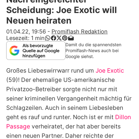
Alle Themen auf Promiflash
Scheidung: Joe Exotic will
Jobs
Neuen heiraten
App runterladen
01.04.22, 19:56
-
Promiflash Redaktion
Lesezeit:
1
min
Team
Damit du die spannendsten
Promiflash-News auch bei
Redaktionelle Richtlinien
Google siehst.
Großes Liebeswirrwarr rund um
Joe Exotic
Impressum
(59)! Der ehemalige US-amerikanische
Datenschutzerklärung
Privatzoo-Betreiber sorgte nicht nur mit
Nutzungsbedingungen
seiner kriminellen Vergangenheit mächtig für
Schlagzeilen. Auch in seinem Liebesleben
Utiq verwalten
geht es rauf und runter. Noch ist er mit
Dillon
Passage
verheiratet, der hat aber bereits
einen neuen Partner. Daher reichte der