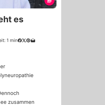
eht es
it:
1
min
er
olyneuropathie
 Dennoch
urnee zusammen