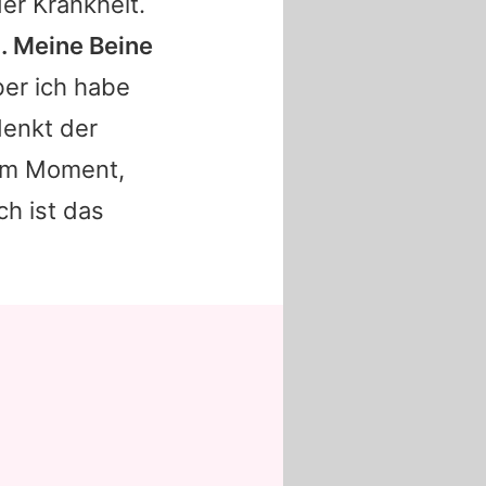
der Krankheit.
n. Meine Beine
ber ich habe
denkt der
dem Moment,
ch ist das