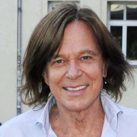
Filme & Serien
Lifestyle
Familie & Liebe
Promiflash Exklusiv
Alle Themen auf Promiflash
Jobs
App runterladen
Team
Redaktionelle Richtlinien
Impressum