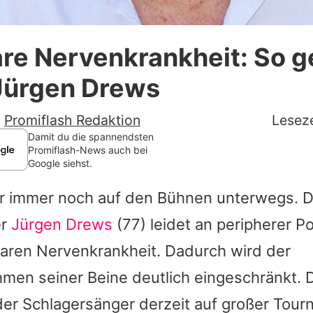
Datenschutzerklärung
re Nervenkrankheit: So g
Nutzungsbedingungen
Jürgen Drews
Utiq verwalten
-
Promiflash Redaktion
Leseze
Damit du die spannendsten
Promiflash-News auch bei
Google siehst.
er immer noch auf den Bühnen unterwegs. D
er
Jürgen Drews
(77) leidet an peripherer P
baren Nervenkrankheit. Dadurch wird der
en seiner Beine deutlich eingeschränkt.
 der Schlagersänger derzeit auf großer To