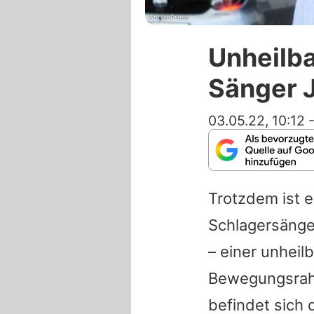
ActionPress
Unheilba
Sänger 
03.05.22, 10:12
Trotzdem ist 
Schlagersäng
– einer unheil
Bewegungsrahm
befindet sich