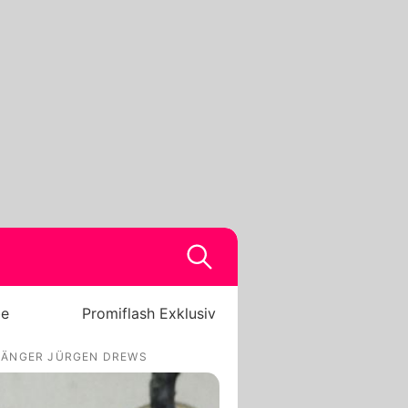
be
Promiflash Exklusiv
 SÄNGER JÜRGEN DREWS