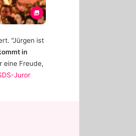
t. "Jürgen ist
skommt in
r eine Freude,
SDS-Juror