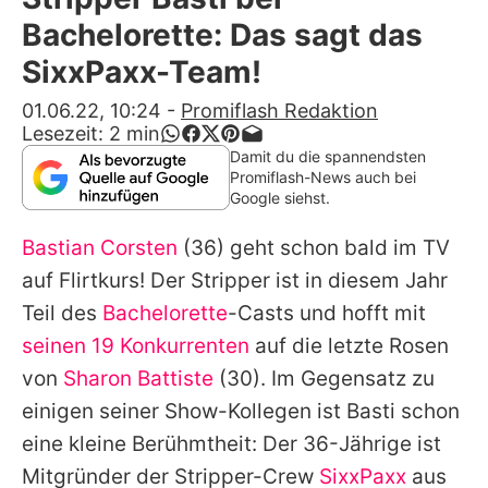
Alle Themen auf Promiflash
Bachelorette: Das sagt das
Jobs
SixxPaxx-Team!
App runterladen
01.06.22, 10:24
-
Promiflash Redaktion
Lesezeit:
2
min
Team
Damit du die spannendsten
Promiflash-News auch bei
Redaktionelle Richtlinien
Google siehst.
Bastian Corsten
(36) geht schon bald im TV
Impressum
auf Flirtkurs! Der Stripper ist in diesem Jahr
Datenschutzerklärung
Teil des
Bachelorette
-Casts und hofft mit
Nutzungsbedingungen
seinen 19 Konkurrenten
auf die letzte Rosen
von
Sharon Battiste
(30). Im Gegensatz zu
Utiq verwalten
einigen seiner Show-Kollegen ist Basti schon
eine kleine Berühmtheit: Der 36-Jährige ist
Mitgründer der Stripper-Crew
SixxPaxx
aus