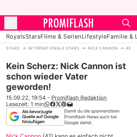
Royals
Stars
Filme & Serien
Lifestyle
Familie & 
STARS
INTERNATIONALE STARS
NICK CANNON
KEIN
Royals
Kein Scherz: Nick Cannon ist
Stars
schon wieder Vater
Filme & Serien
geworden!
Lifestyle
15.09.22, 19:54
-
Promiflash Redaktion
Lesezeit:
1
min
Familie & Liebe
Damit du die spannendsten
Promiflash-News auch bei
Promiflash Exklusiv
Google siehst.
Nick Cannon
(41) kann es einfach nicht