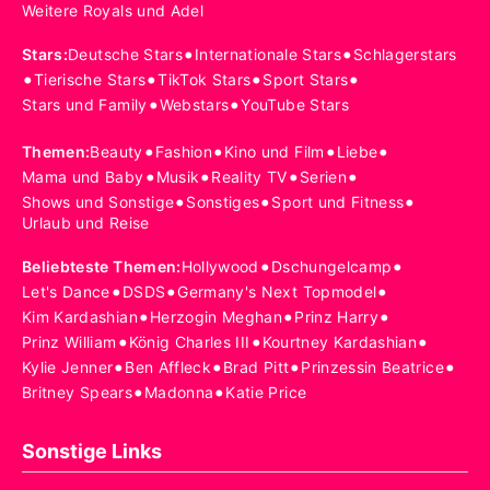
Weitere Royals und Adel
•
•
Stars
:
Deutsche Stars
Internationale Stars
Schlagerstars
•
•
•
•
Tierische Stars
TikTok Stars
Sport Stars
•
•
Stars und Family
Webstars
YouTube Stars
•
•
•
•
Themen
:
Beauty
Fashion
Kino und Film
Liebe
•
•
•
•
Mama und Baby
Musik
Reality TV
Serien
•
•
•
Shows und Sonstige
Sonstiges
Sport und Fitness
Urlaub und Reise
•
•
Beliebteste Themen
:
Hollywood
Dschungelcamp
•
•
•
Let's Dance
DSDS
Germany's Next Topmodel
•
•
•
Kim Kardashian
Herzogin Meghan
Prinz Harry
•
•
•
Prinz William
König Charles III
Kourtney Kardashian
•
•
•
•
Kylie Jenner
Ben Affleck
Brad Pitt
Prinzessin Beatrice
•
•
Britney Spears
Madonna
Katie Price
Sonstige Links