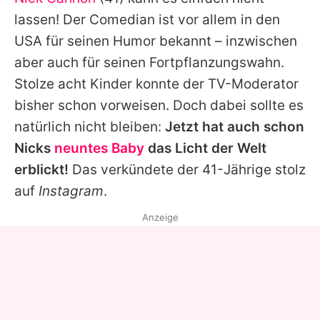
Alle Themen auf Promiflash
lassen! Der Comedian ist vor allem in den
Jobs
USA für seinen Humor bekannt – inzwischen
aber auch für seinen Fortpflanzungswahn.
App runterladen
Stolze acht Kinder konnte der TV-Moderator
Team
bisher schon vorweisen. Doch dabei sollte es
natürlich nicht bleiben:
Jetzt hat auch schon
Redaktionelle Richtlinien
Nicks
neuntes Baby
das Licht der Welt
Impressum
erblickt!
Das verkündete der 41-Jährige stolz
auf
Instagram
.
Datenschutzerklärung
Anzeige
Nutzungsbedingungen
Utiq verwalten