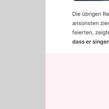
Die übrigen R
ansonsten zie
feierten, zeig
dass er singe