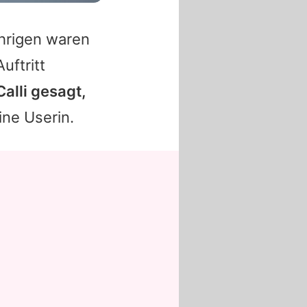
hrigen waren
uftritt
Calli gesagt,
ine Userin.