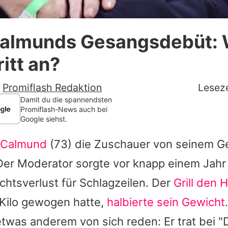
Datenschutzerklärung
Calmunds Gesangsdebüt:
Nutzungsbedingungen
ritt an?
Utiq verwalten
-
Promiflash Redaktion
Leseze
Damit du die spannendsten
Promiflash-News auch bei
Google siehst.
 Calmund
(73) die Zuschauer von seinem G
er Moderator sorgte vor knapp einem Jahr
htsverlust für Schlagzeilen. Der
Grill den 
 Kilo gewogen hatte,
halbierte sein Gewicht
etwas anderem von sich reden: Er trat bei 