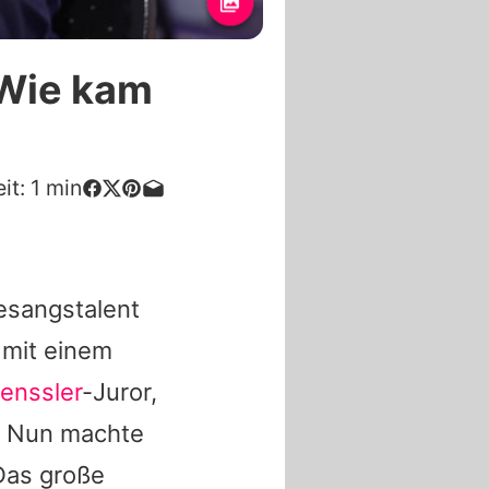
 Wie kam
it:
1
min
esangstalent
 mit einem
Henssler
-Juror,
. Nun machte
"Das große