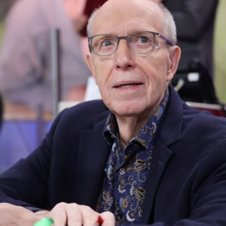
Filme & Serien
Lifestyle
Familie & Liebe
Promiflash Exklusiv
Alle Themen auf Promiflash
Jobs
App runterladen
Team
Redaktionelle Richtlinien
Impressum