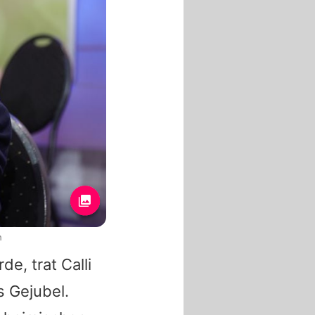
h
e, trat Calli
s Gejubel.