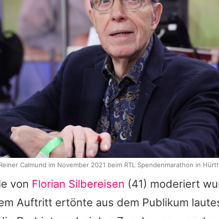
Reiner Calmund im November 2021 beim RTL Spendenmarathon in Hürt
die von
Florian Silbereisen
(41) moderiert wurd
em Auftritt ertönte aus dem Publikum laute