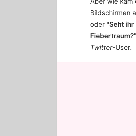
Aber wie kam 
Bildschirmen a
oder
"Seht ih
Fiebertraum?
Twitter
-User.