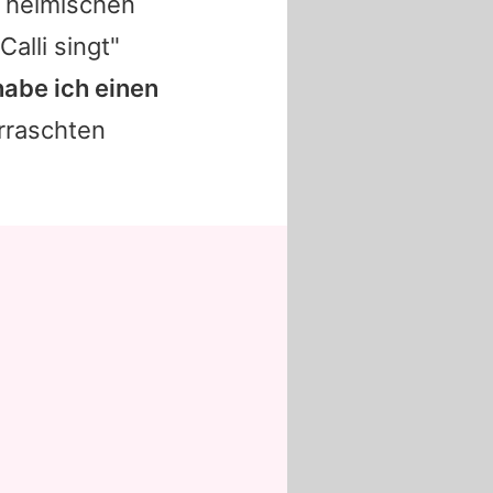
n heimischen
alli singt"
abe ich einen
rraschten