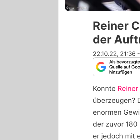
Getty Images
Reiner 
der Auft
22.10.22, 21:36
Konnte
Reiner
überzeugen? D
enormen Gewic
der zuvor 180
er jedoch mit 