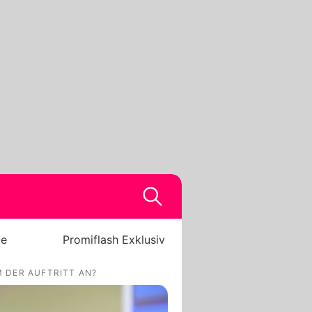
be
Promiflash Exklusiv
 DER AUFTRITT AN?