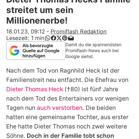
Alle Themen auf Promiflash
streitet um sein
Jobs
Millionenerbe!
App runterladen
18.01.23, 09:12
-
Promiflash Redaktion
Lesezeit:
1
min
Team
Damit du die spannendsten
Promiflash-News auch bei
Redaktionelle Richtlinien
Google siehst.
Nach dem Tod von
Ragnhild Heck
ist der
Impressum
Familienstreit neu entfacht. Die Ehefrau von
Datenschutzerklärung
Dieter Thomas Heck
(†80) ist fünf Jahre
Nutzungsbedingungen
nach dem Tod des Entertainers vor wenigen
Tagen nun
auch verstorben
. Die beiden
Utiq verwalten
hatten eine gemeinsame Tochter, aus erster
Ehe hatte
Dieter
Thomas noch zwei weitere
Söhne.
Doch in der Familie tobt schon