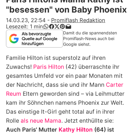
Alle Themen auf Promiflash
"besessen" von Baby Phoenix
Jobs
14.03.23, 22:54
-
Promiflash Redaktion
Lesezeit:
1
min
App runterladen
Damit du die spannendsten
Promiflash-News auch bei
Team
Google siehst.
Redaktionelle Richtlinien
Familie Hilton ist superstolz auf ihren
Zuwachs!
Paris Hilton
(42) überraschte ihr
Impressum
gesamtes Umfeld vor ein paar Monaten mit
Datenschutzerklärung
der Nachricht, dass sie und ihr Mann
Carter
Reum
Eltern geworden sind – via Leihmutter
Nutzungsbedingungen
kam ihr Söhnchen namens Phoenix zur Welt.
Utiq verwalten
Das einstige It-Girl geht total auf in ihrer
Rolle
als neue Mama
. Jetzt enthüllte sie:
Auch
Paris
' Mutter
Kathy Hilton
(64) ist