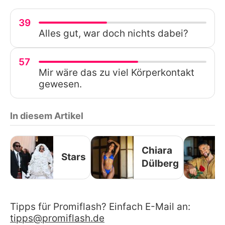
39
Alles gut, war doch nichts dabei?
57
Mir wäre das zu viel Körperkontakt
gewesen.
In diesem Artikel
Chiara
Stars
Dülberg
Tipps für Promiflash? Einfach E-Mail an:
tipps@promiflash.de