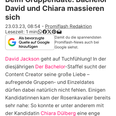
Alle Themen auf Promiflash
David und Chiara massieren
Jobs
sich
App runterladen
23.03.23, 08:54
-
Promiflash Redaktion
Lesezeit:
1
min
Team
Damit du die spannendsten
Promiflash-News auch bei
Redaktionelle Richtlinien
Google siehst.
David Jackson
geht auf Tuchfühlung! In der
Impressum
diesjährigen
Der Bachelor
-Staffel sucht der
Datenschutzerklärung
Content Creator seine große Liebe –
Nutzungsbedingungen
aufregende Gruppen- und Einzeldates
dürfen dabei natürlich nicht fehlen. Einigen
Utiq verwalten
Kandidatinnen kam der Rosenkavalier bereits
sehr nahe: So konnte er unter anderem mit
der Kandidatin
Chiara Dülberg
eine enge