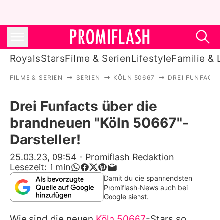
Royals
Stars
Filme & Serien
Lifestyle
Familie & 
FILME & SERIEN
SERIEN
KÖLN 50667
DREI FUNFACT
Royals
Drei Funfacts über die
Stars
brandneuen "Köln 50667"-
Filme & Serien
Darsteller!
Lifestyle
25.03.23, 09:54
-
Promiflash Redaktion
Lesezeit:
1
min
Familie & Liebe
Damit du die spannendsten
Promiflash-News auch bei
Promiflash Exklusiv
Google siehst.
Wie sind die neuen
Köln 50667
-Stars so