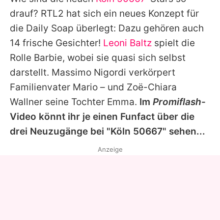
Alle Themen auf Promiflash
drauf? RTL2 hat sich ein neues Konzept für
Jobs
die Daily Soap überlegt: Dazu gehören auch
14 frische Gesichter!
Leoni Baltz
spielt die
App runterladen
Rolle Barbie, wobei sie quasi sich selbst
Team
darstellt.
Massimo Nigordi
verkörpert
Familienvater Mario – und
Zoë-Chiara
Redaktionelle Richtlinien
Wallner
seine Tochter Emma.
Im
Promiflash
-
Impressum
Video könnt ihr je einen Funfact über die
drei Neuzugänge bei "Köln 50667" sehen...
Datenschutzerklärung
Anzeige
Nutzungsbedingungen
Utiq verwalten