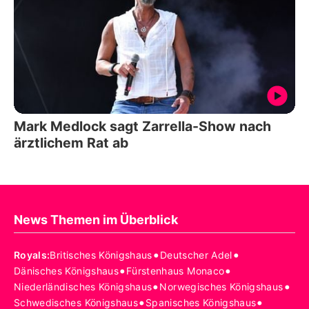
Mark Medlock sagt Zarrella-Show nach
ärztlichem Rat ab
News Themen im Überblick
•
•
Royals
:
Britisches Königshaus
Deutscher Adel
•
•
Dänisches Königshaus
Fürstenhaus Monaco
•
•
Niederländisches Königshaus
Norwegisches Königshaus
•
•
Schwedisches Königshaus
Spanisches Königshaus