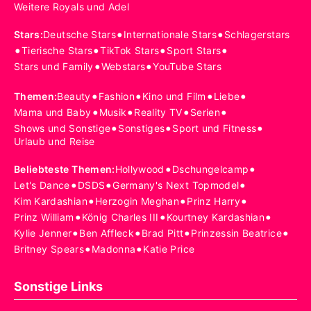
Weitere Royals und Adel
•
•
Stars
:
Deutsche Stars
Internationale Stars
Schlagerstars
•
•
•
•
Tierische Stars
TikTok Stars
Sport Stars
•
•
Stars und Family
Webstars
YouTube Stars
•
•
•
•
Themen
:
Beauty
Fashion
Kino und Film
Liebe
•
•
•
•
Mama und Baby
Musik
Reality TV
Serien
•
•
•
Shows und Sonstige
Sonstiges
Sport und Fitness
Urlaub und Reise
•
•
Beliebteste Themen
:
Hollywood
Dschungelcamp
•
•
•
Let's Dance
DSDS
Germany's Next Topmodel
•
•
•
Kim Kardashian
Herzogin Meghan
Prinz Harry
•
•
•
Prinz William
König Charles III
Kourtney Kardashian
•
•
•
•
Kylie Jenner
Ben Affleck
Brad Pitt
Prinzessin Beatrice
•
•
Britney Spears
Madonna
Katie Price
Sonstige Links