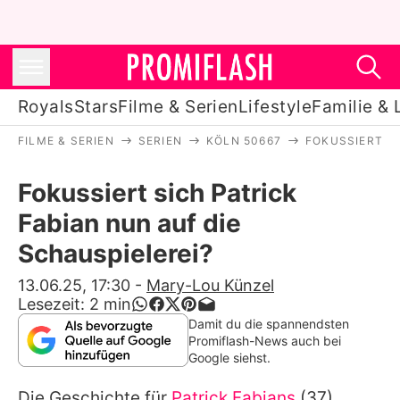
Royals
Stars
Filme & Serien
Lifestyle
Familie & 
FILME & SERIEN
SERIEN
KÖLN 50667
FOKUSSIERT SI
Royals
Fokussiert sich Patrick
Stars
Fabian nun auf die
Filme & Serien
Schauspielerei?
Lifestyle
13.06.25, 17:30
-
Mary-Lou Künzel
Lesezeit:
2
min
Familie & Liebe
Damit du die spannendsten
Promiflash-News auch bei
Promiflash Exklusiv
Google siehst.
Die Geschichte für
Patrick Fabians
(37)