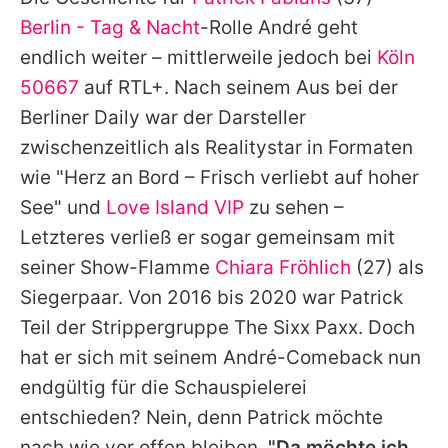
Alle Themen auf Promiflash
Berlin - Tag & Nacht
-Rolle André geht
Jobs
endlich weiter – mittlerweile jedoch bei
Köln
50667
auf RTL+. Nach seinem Aus bei der
App runterladen
Berliner Daily war der Darsteller
Team
zwischenzeitlich als Realitystar in Formaten
wie "Herz an Bord – Frisch verliebt auf hoher
Redaktionelle Richtlinien
See" und
Love Island VIP
zu sehen –
Impressum
Letzteres verließ er sogar gemeinsam mit
seiner Show-Flamme
Chiara Fröhlich
(27) als
Datenschutzerklärung
Siegerpaar. Von 2016 bis 2020 war
Patrick
Nutzungsbedingungen
Teil der Strippergruppe The Sixx Paxx. Doch
Utiq verwalten
hat er sich mit seinem André-Comeback nun
endgültig für die Schauspielerei
entschieden? Nein, denn
Patrick
möchte
nach wie vor offen bleiben.
"Da möchte ich