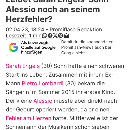
Alle Themen auf Promiflash
Alessio noch an seinem
Jobs
Herzfehler?
App runterladen
02.04.23, 18:24
-
Promiflash Redaktion
Lesezeit:
1
min
Team
Damit du die spannendsten
Promiflash-News auch bei
Redaktionelle Richtlinien
Google siehst.
Sarah Engels
(30) Sohn hatte einen schweren
Impressum
Start ins Leben. Zusammen mit ihrem Ex-
Datenschutzerklärung
Mann
Pietro Lombardi
(30) bekam die
Nutzungsbedingungen
Sängerin im Sommer 2015 ihr erstes Kind.
Der kleine
Alessio
musste aber direkt nach
Utiq verwalten
der Geburt operiert werden, da er einen
Fehler am Herzen
hatte. Mittlerweile ist der
Sohnemann der Musikerin schon sieben