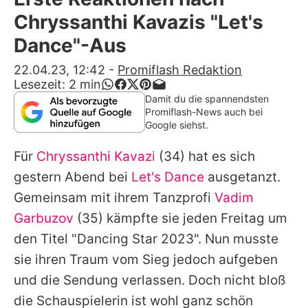
Alle Themen auf Promiflash
Chryssanthi Kavazis "Let's
Jobs
Dance"-Aus
App runterladen
22.04.23, 12:42
-
Promiflash Redaktion
Lesezeit:
2
min
Team
Damit du die spannendsten
Promiflash-News auch bei
Redaktionelle Richtlinien
Google siehst.
Für
Chryssanthi Kavazi
(34) hat es sich
Impressum
gestern Abend bei
Let's Dance
ausgetanzt.
Datenschutzerklärung
Gemeinsam mit ihrem Tanzprofi
Vadim
Nutzungsbedingungen
Garbuzov
(35) kämpfte sie jeden Freitag um
den Titel "Dancing Star 2023". Nun musste
Utiq verwalten
sie ihren Traum vom Sieg jedoch aufgeben
und die Sendung verlassen. Doch nicht bloß
die Schauspielerin ist wohl ganz schön