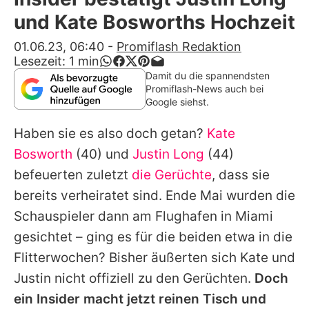
Alle Themen auf Promiflash
und Kate Bosworths Hochzeit
Jobs
01.06.23, 06:40
-
Promiflash Redaktion
Lesezeit:
1
min
App runterladen
Damit du die spannendsten
Promiflash-News auch bei
Team
Google siehst.
Redaktionelle Richtlinien
Haben sie es also doch getan?
Kate
Bosworth
(40) und
Justin Long
(44)
Impressum
befeuerten zuletzt
die Gerüchte
, dass sie
Datenschutzerklärung
bereits verheiratet sind. Ende Mai wurden die
Schauspieler dann am Flughafen in Miami
Nutzungsbedingungen
gesichtet – ging es für die beiden etwa in die
Utiq verwalten
Flitterwochen? Bisher äußerten sich
Kate
und
Justin
nicht offiziell zu den Gerüchten.
Doch
ein Insider macht jetzt reinen Tisch und