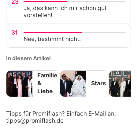
23
Ja, das kann ich mir schon gut
vorstellen!
31
Nee, bestimmt nicht.
In diesem Artikel
Familie
&
Stars
Liebe
Tipps für Promiflash? Einfach E-Mail an:
tipps@promiflash.de