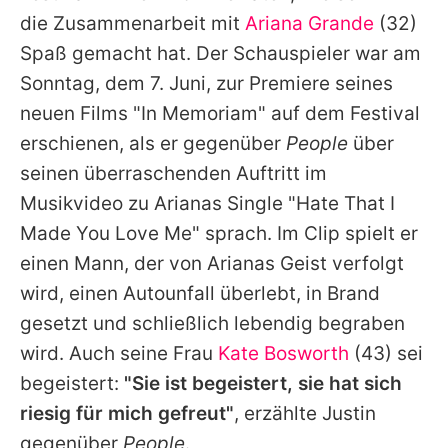
Alle Themen auf Promiflash
die Zusammenarbeit mit
Ariana Grande
(32)
Spaß gemacht hat. Der Schauspieler war am
Jobs
Sonntag, dem 7. Juni, zur Premiere seines
App runterladen
neuen Films "In Memoriam" auf dem Festival
Team
erschienen, als er gegenüber
People
über
seinen überraschenden Auftritt im
Redaktionelle Richtlinien
Musikvideo zu
Arianas
Single "Hate That I
Impressum
Made You Love Me" sprach. Im Clip spielt er
einen Mann, der von
Arianas
Geist verfolgt
Datenschutzerklärung
wird, einen Autounfall überlebt, in Brand
Nutzungsbedingungen
gesetzt und schließlich lebendig begraben
wird. Auch seine Frau
Kate Bosworth
(43) sei
Utiq verwalten
begeistert:
"Sie ist begeistert, sie hat sich
riesig für mich gefreut"
, erzählte
Justin
gegenüber
People
.