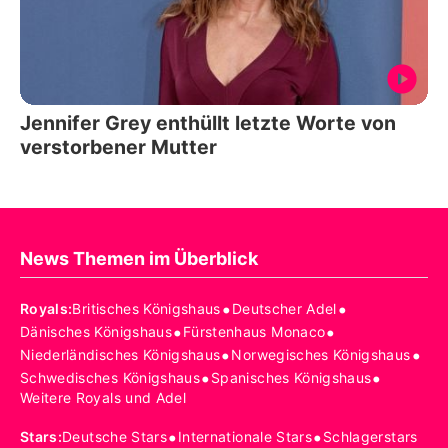
Jennifer Grey enthüllt letzte Worte von
verstorbener Mutter
News Themen im Überblick
•
•
Royals
:
Britisches Königshaus
Deutscher Adel
•
•
Dänisches Königshaus
Fürstenhaus Monaco
•
•
Niederländisches Königshaus
Norwegisches Königshaus
•
•
Schwedisches Königshaus
Spanisches Königshaus
Weitere Royals und Adel
•
•
Stars
:
Deutsche Stars
Internationale Stars
Schlagerstars