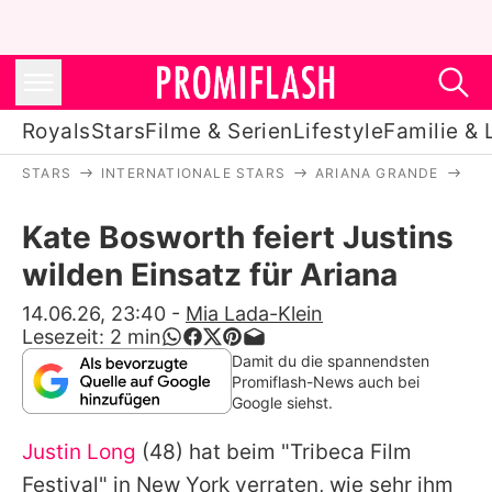
Royals
Stars
Filme & Serien
Lifestyle
Familie & 
STARS
INTERNATIONALE STARS
ARIANA GRANDE
KA
Royals
Kate Bosworth feiert Justins
Stars
wilden Einsatz für Ariana
Filme & Serien
14.06.26, 23:40
-
Mia Lada-Klein
Lesezeit:
2
min
Lifestyle
Damit du die spannendsten
Promiflash-News auch bei
Familie & Liebe
Google siehst.
Promiflash Exklusiv
Justin Long
(48) hat beim "Tribeca Film
Festival" in New York verraten, wie sehr ihm