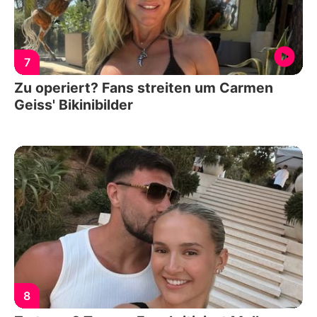
7
Zu operiert? Fans streiten um Carmen
Geiss' Bikinibilder
8