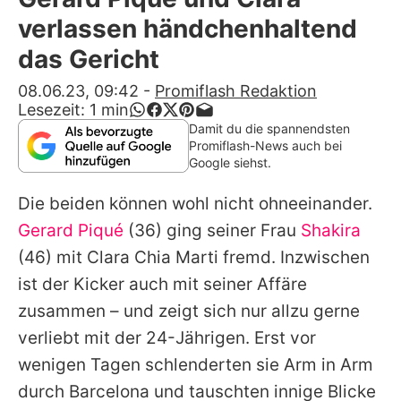
Alle Themen auf Promiflash
verlassen händchenhaltend
Jobs
das Gericht
App runterladen
08.06.23, 09:42
-
Promiflash Redaktion
Lesezeit:
1
min
Team
Damit du die spannendsten
Promiflash-News auch bei
Redaktionelle Richtlinien
Google siehst.
Die beiden können wohl nicht ohneeinander.
Impressum
Gerard Piqué
(36) ging seiner Frau
Shakira
Datenschutzerklärung
(46) mit
Clara Chia Marti
fremd. Inzwischen
Nutzungsbedingungen
ist der Kicker auch mit seiner Affäre
zusammen – und zeigt sich nur allzu gerne
Utiq verwalten
verliebt mit der 24-Jährigen. Erst vor
wenigen Tagen schlenderten sie Arm in Arm
durch Barcelona und tauschten innige Blicke