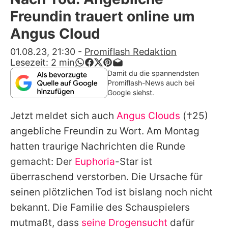
Alle Themen auf Promiflash
Freundin trauert online um
Jobs
Angus Cloud
App runterladen
01.08.23, 21:30
-
Promiflash Redaktion
Lesezeit:
2
min
Team
Damit du die spannendsten
Promiflash-News auch bei
Redaktionelle Richtlinien
Google siehst.
Jetzt meldet sich auch
Angus Clouds
(†25)
Impressum
angebliche Freundin zu Wort. Am Montag
Datenschutzerklärung
hatten traurige Nachrichten die Runde
Nutzungsbedingungen
gemacht: Der
Euphoria
-Star ist
überraschend verstorben. Die Ursache für
Utiq verwalten
seinen plötzlichen Tod ist bislang noch nicht
bekannt. Die Familie des Schauspielers
mutmaßt, dass
seine Drogensucht
dafür