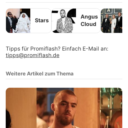
Angus
Stars
Cloud
Tipps für Promiflash? Einfach E-Mail an:
tipps@promiflash.de
Weitere Artikel zum Thema