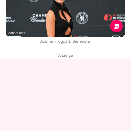
ActionPress
Joanne Froggatt, Serienstar
Anzeige