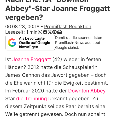
Alle Themen auf Promiflash
Abbey"-Star Joanne Froggatt
Jobs
vergeben?
App runterladen
06.08.23, 00:18
-
Promiflash Redaktion
Lesezeit:
1
min
Team
Damit du die spannendsten
Promiflash-News auch bei
Redaktionelle Richtlinien
Google siehst.
Ist
Joanne Froggatt
(42) wieder in festen
Impressum
Händen? 2012 hatte die Schauspielerin
Datenschutzerklärung
James Cannon
das Jawort gegeben – doch
Nutzungsbedingungen
die Ehe war nicht für die Ewigkeit bestimmt.
Im Februar 2020 hatte der
Downton Abbey
-
Utiq verwalten
Star
die Trennung
bekannt gegeben. Zu
diesem Zeitpunkt sei das Paar bereits eine
Weile getrennt gewesen. Doch nun scheint