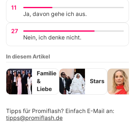
11
Ja, davon gehe ich aus.
27
Nein, ich denke nicht.
In diesem Artikel
Familie
&
Stars
Liebe
Tipps für Promiflash? Einfach E-Mail an:
tipps@promiflash.de