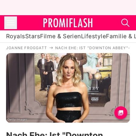
Royals
Stars
Filme & Serien
Lifestyle
Familie & 
JOANNE FROGGATT
NACH EHE: IST "DOWNTON ABBEY"-S
Royals
Stars
Filme & Serien
Lifestyle
Familie & Liebe
Promiflash Exklusiv
Getty Images
Nach Ehe: Ist "Downton