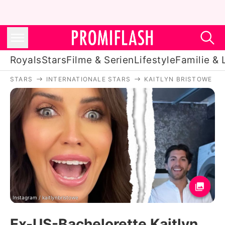
Royals
Stars
Filme & Serien
Lifestyle
Familie & 
STARS
INTERNATIONALE STARS
KAITLYN BRISTOWE
Royals
Stars
Filme & Serien
Lifestyle
Familie & Liebe
Promiflash Exklusiv
Instagram / kaitlynbristowe
Ex-US-Bachelorette Kaitlyn