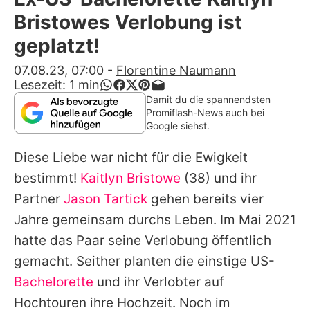
Alle Themen auf Promiflash
Bristowes Verlobung ist
Jobs
geplatzt!
App runterladen
07.08.23, 07:00
-
Florentine Naumann
Lesezeit:
1
min
Team
Damit du die spannendsten
Promiflash-News auch bei
Redaktionelle Richtlinien
Google siehst.
Diese Liebe war nicht für die Ewigkeit
Impressum
bestimmt!
Kaitlyn Bristowe
(38) und ihr
Datenschutzerklärung
Partner
Jason Tartick
gehen bereits vier
Nutzungsbedingungen
Jahre gemeinsam durchs Leben. Im Mai 2021
hatte das Paar seine Verlobung öffentlich
Utiq verwalten
gemacht. Seither planten die einstige US-
Bachelorette
und ihr Verlobter auf
Hochtouren ihre Hochzeit. Noch im