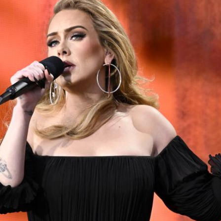
Filme & Serien
Lifestyle
Familie & Liebe
Promiflash Exklusiv
Alle Themen auf Promiflash
Jobs
App runterladen
Team
Redaktionelle Richtlinien
Impressum