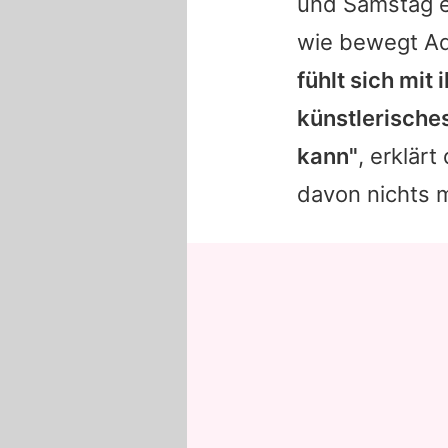
und Samstag ei
wie bewegt Ad
fühlt sich mit
künstlerische
kann"
, erklär
davon nichts