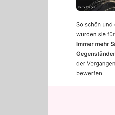
Getty Images
So schön und e
wurden sie für
Immer mehr S
Gegenständen
der Vergange
bewerfen.