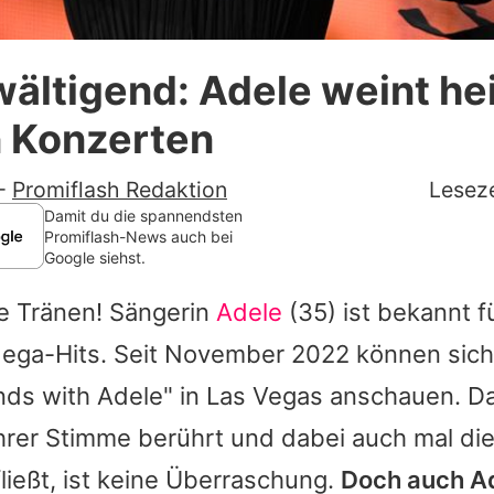
Datenschutzerklärung
ältigend: Adele weint he
Nutzungsbedingungen
n Konzerten
Utiq verwalten
-
Promiflash Redaktion
Leseze
Damit du die spannendsten
Promiflash-News auch bei
Google siehst.
e Tränen! Sängerin
Adele
(35) ist bekannt fü
ega-Hits. Seit November 2022 können sich 
s with Adele" in Las Vegas anschauen. Das
hrer Stimme berührt und dabei auch mal die
ließt, ist keine Überraschung.
Doch auch Ad