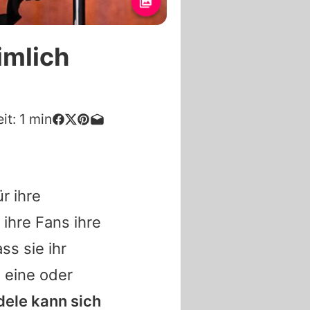
imlich
it:
1
min
r ihre
ihre Fans ihre
s sie ihr
 eine oder
ele kann sich