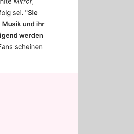
ählte
Mirror
,
olg sei.
"Sie
e Musik und ihr
tigend werden
e Fans scheinen