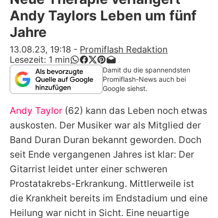
Alle Themen auf Promiflash
Andy Taylors Leben um fünf
Jobs
Jahre
App runterladen
13.08.23, 19:18
-
Promiflash Redaktion
Lesezeit:
1
min
Team
Damit du die spannendsten
Promiflash-News auch bei
Redaktionelle Richtlinien
Google siehst.
Andy Taylor
(62) kann das Leben noch etwas
Impressum
auskosten. Der Musiker war als Mitglied der
Datenschutzerklärung
Band
Duran Duran
bekannt geworden. Doch
Nutzungsbedingungen
seit Ende vergangenen Jahres ist klar: Der
Gitarrist leidet unter einer schweren
Utiq verwalten
Prostatakrebs-Erkrankung. Mittlerweile ist
die Krankheit bereits im Endstadium und eine
Heilung war nicht in Sicht. Eine neuartige