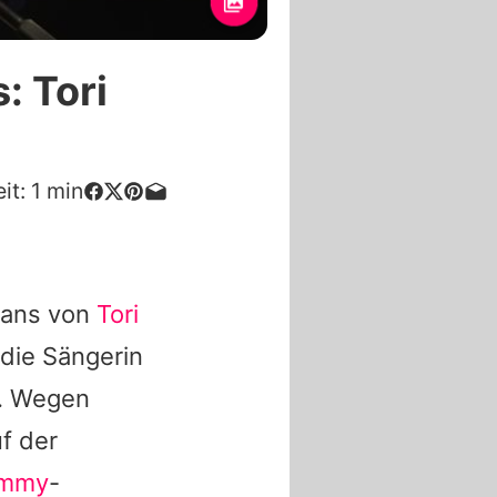
: Tori
it:
1
min
 Fans von
Tori
 die Sängerin
. Wegen
f der
ammy
-