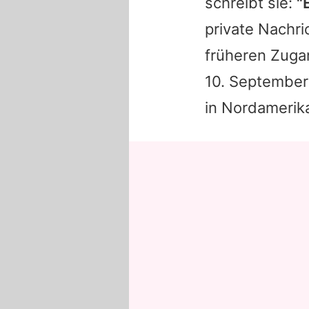
schreibt sie:
"
private Nachri
früheren Zuga
10. September
in Nordamerik