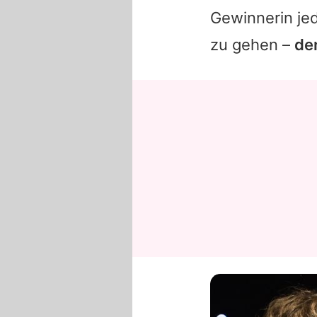
Gewinnerin jed
zu gehen –
den