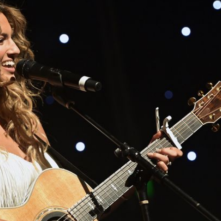
Filme & Serien
Lifestyle
Familie & Liebe
Promiflash Exklusiv
Alle Themen auf Promiflash
Jobs
App runterladen
Team
Redaktionelle Richtlinien
Impressum