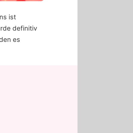
ns ist
de definitiv
nden es