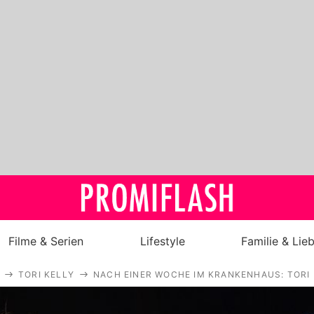
Filme & Serien
Lifestyle
Familie & Lie
TORI KELLY
NACH EINER WOCHE IM KRANKENHAUS: TORI
Royals
Stars