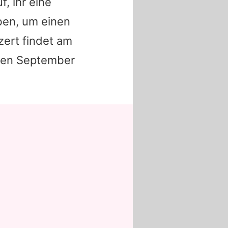
f, ihr eine
iben, um einen
zert findet am
nzen September