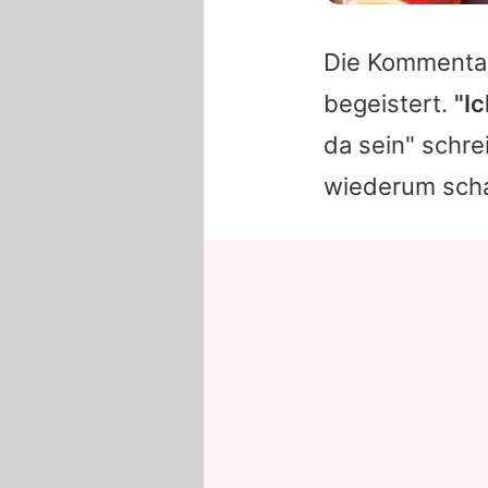
Die Kommentare
begeistert.
"I
da sein" schre
wiederum scha