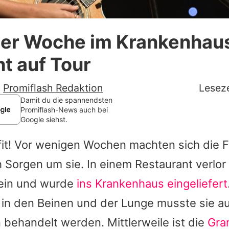
Datenschutzerklärung
er Woche im Krankenhaus
Nutzungsbedingungen
ht auf Tour
Utiq verwalten
-
Promiflash Redaktion
Leseze
Damit du die spannendsten
Promiflash-News auch bei
Google siehst.
 fit! Vor wenigen Wochen machten sich die
 Sorgen um sie. In einem Restaurant verlor
ein und wurde
ins Krankenhaus eingeliefert
 in den Beinen und der Lunge musste sie au
n behandelt werden. Mittlerweile ist die
Gr