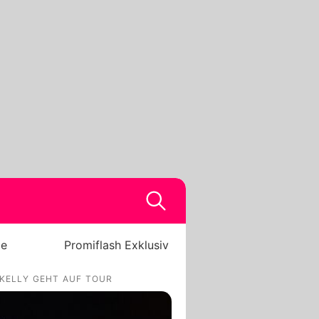
be
Promiflash Exklusiv
 KELLY GEHT AUF TOUR