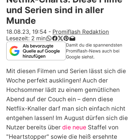
Alle Themen auf Promiflash
und Serien sind in aller
Jobs
Munde
App runterladen
18.08.23, 19:54
-
Promiflash Redaktion
Lesezeit:
2
min
Team
Damit du die spannendsten
Promiflash-News auch bei
Redaktionelle Richtlinien
Google siehst.
Mit diesen Filmen und Serien lässt sich die
Impressum
Woche perfekt ausklingen! Auch der
Datenschutzerklärung
Hochsommer lädt zu einem gemütlichen
Nutzungsbedingungen
Abend auf der Couch ein – denn diese
Netflix-Knaller darf man sich einfach nicht
Utiq verwalten
entgehen lassen! Im August dürfen sich die
Nutzer bereits über
die neue
Staffel von
"Heartstopper" sowie die heiß ersehnte