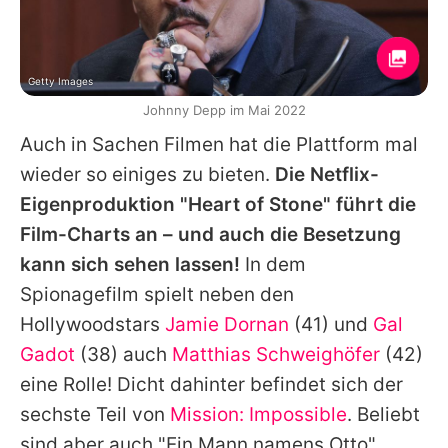
Getty Images
Johnny Depp im Mai 2022
Auch in Sachen Filmen hat die Plattform mal
wieder so einiges zu bieten.
Die Netflix-
Eigenproduktion "Heart of Stone" führt die
Film-Charts an – und auch die Besetzung
kann sich sehen lassen!
In dem
Spionagefilm spielt neben den
Hollywoodstars
Jamie Dornan
(41) und
Gal
Gadot
(38) auch
Matthias Schweighöfer
(42)
eine Rolle! Dicht dahinter befindet sich der
sechste Teil von
Mission: Impossible
. Beliebt
sind aber auch "Ein Mann namens Otto",