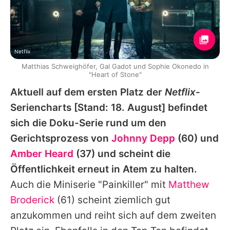
Netflix
Matthias Schweighöfer, Gal Gadot und Sophie Okonedo in
"Heart of Stone"
Aktuell auf dem ersten Platz der
Netflix
-
Seriencharts [Stand: 18. August] befindet
sich die Doku-Serie rund um den
Gerichtsprozess von
Johnny Depp
(60) und
Amber Heard
(37) und scheint die
Öffentlichkeit erneut in Atem zu halten.
Auch die Miniserie "Painkiller" mit
Matthew
Broderick
(61) scheint ziemlich gut
anzukommen und reiht sich auf dem zweiten