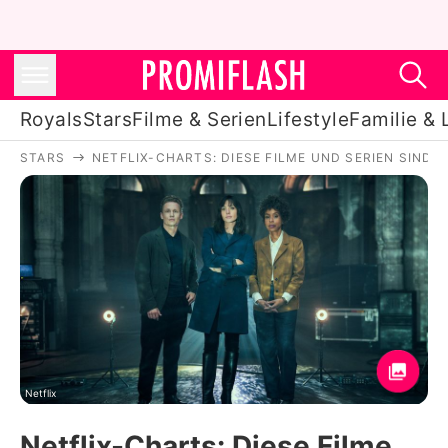
Royals
Stars
Filme & Serien
Lifestyle
Familie & 
STARS
NETFLIX-CHARTS: DIESE FILME UND SERIEN SIND 
Royals
Stars
Filme & Serien
Lifestyle
Familie & Liebe
Promiflash Exklusiv
Netflix
Netflix-Charts: Diese Filme