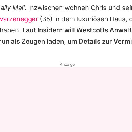
aily Mail
. Inzwischen wohnen
Chris
und sei
Datenschutzerklärung
hwarzenegger
(35) in dem luxuriösen Haus, 
Nutzungsbedingungen
 haben.
Laut Insidern will Westcotts Anwal
Utiq verwalten
nun als Zeugen laden, um Details zur Verm
Anzeige