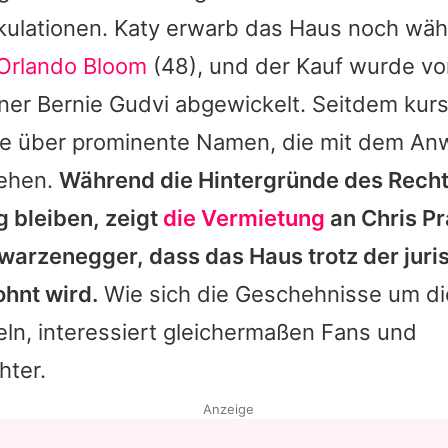
kulationen.
Katy
erwarb das Haus noch währ
Orlando Bloom
(48), und der Kauf wurde vo
ner Bernie Gudvi abgewickelt. Seitdem kur
te über prominente Namen, die mit dem An
tehen.
Während die Hintergründe des Rechts
g bleiben, zeigt
die Vermietung
an
Chris Pr
hwarzenegger
, dass das Haus trotz der juri
ohnt wird.
Wie sich die Geschehnisse um die
ln, interessiert gleichermaßen Fans und
ter.
Anzeige