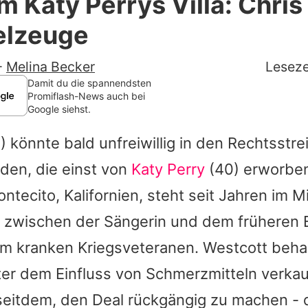
 Katy Perrys Villa: Chris 
Filme & Serien
elzeuge
Lifestyle
-
Melina Becker
Leseze
Familie & Liebe
Damit du die spannendsten
Promiflash-News auch bei
Google siehst.
Promiflash Exklusiv
 könnte bald unfreiwillig in den Rechtsstrei
Alle Themen auf Promiflash
den, die einst von
Katy Perry
(40) erworbe
Jobs
tecito, Kalifornien, steht seit Jahren im M
App runterladen
s zwischen der Sängerin und dem früheren B
Team
em kranken Kriegsveteranen. Westcott beha
er dem Einfluss von Schmerzmitteln verkau
Redaktionelle Richtlinien
seitdem, den Deal rückgängig zu machen - 
Impressum