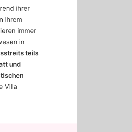
end ihrer
n ihrem
sieren immer
wesen in
streits teils
att
und
stischen
 Villa