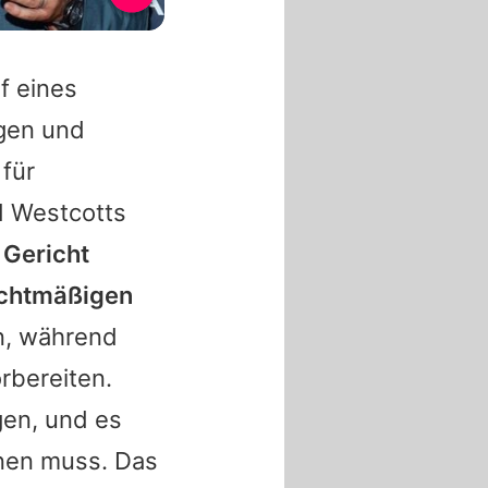
f eines
gen und
für
d Westcotts
 Gericht
echtmäßigen
n, während
rbereiten.
gen, und es
inen muss. Das