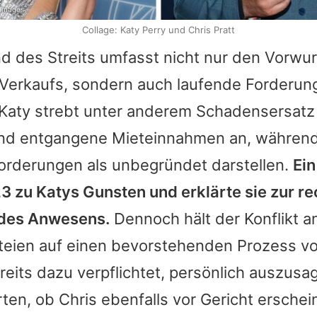
 Images
Collage: Katy Perry und Chris Pratt
d des Streits umfasst nicht nur den Vorwur
Verkaufs, sondern auch laufende Forderun
Katy
strebt unter anderem Schadensersatz 
nd entgangene Mieteinnahmen an, währen
Forderungen als unbegründet darstellen.
Ein
23 zu
Katys
Gunsten und erklärte sie zur r
 des Anwesens.
Dennoch hält der Konflikt a
rteien auf einen bevorstehenden Prozess vo
eits dazu verpflichtet, persönlich auszusa
rten, ob
Chris
ebenfalls vor Gericht ersche