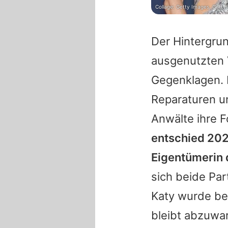
Collage: Getty Images, Getty
Der Hintergrun
ausgenutzten 
Gegenklagen.
Reparaturen u
Anwälte ihre 
entschied 20
Eigentümerin
sich beide Pa
Katy
wurde ber
bleibt abzuwa