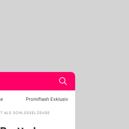
be
Promiflash Exklusiv
TT ALS SCHLÜSSELZEUGE