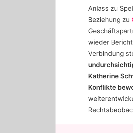
Anlass zu Spe
Beziehung zu
Geschäftspart
wieder Berich
Verbindung s
undurchsichti
Katherine Sc
Konflikte bew
weiterentwicke
Rechtsbeobach