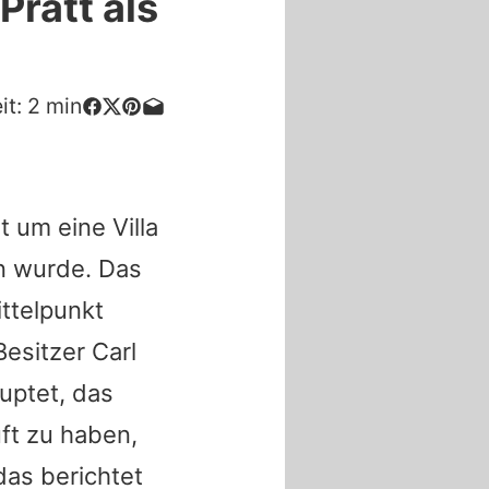
Pratt als
it:
2
min
t um eine Villa
n wurde. Das
ittelpunkt
esitzer Carl
uptet, das
ft zu haben,
das berichtet