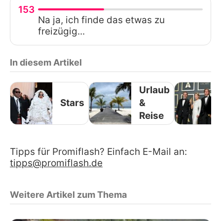
153
Na ja, ich finde das etwas zu
freizügig...
In diesem Artikel
Urlaub
Stars
&
Reise
Tipps für Promiflash? Einfach E-Mail an:
tipps@promiflash.de
Weitere Artikel zum Thema