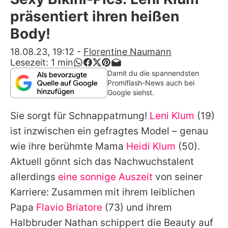
Alle Themen auf Promiflash
präsentiert ihren heißen
Jobs
Body!
App runterladen
18.08.23, 19:12
-
Florentine Naumann
Lesezeit:
1
min
Team
Damit du die spannendsten
Promiflash-News auch bei
Redaktionelle Richtlinien
Google siehst.
Sie sorgt für Schnappatmung!
Leni Klum
(19)
Impressum
ist inzwischen ein gefragtes Model – genau
Datenschutzerklärung
wie ihre berühmte Mama
Heidi Klum
(50).
Nutzungsbedingungen
Aktuell gönnt sich das Nachwuchstalent
allerdings
eine sonnige Auszeit
von seiner
Utiq verwalten
Karriere: Zusammen mit ihrem leiblichen
Papa
Flavio Briatore
(73) und ihrem
Halbbruder Nathan schippert die Beauty auf