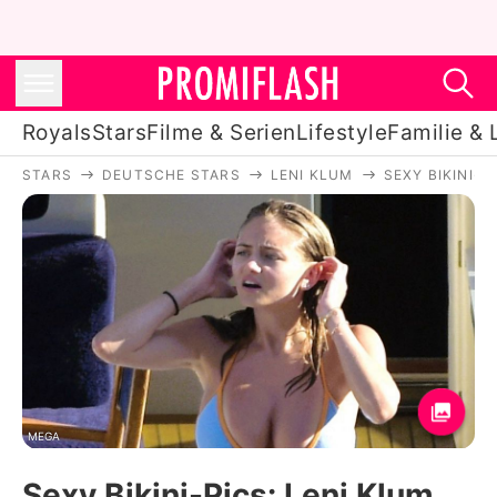
Royals
Stars
Filme & Serien
Lifestyle
Familie & 
STARS
DEUTSCHE STARS
LENI KLUM
SEXY BIKINI-P
Royals
Stars
Filme & Serien
Lifestyle
Familie & Liebe
Promiflash Exklusiv
MEGA
Sexy Bikini-Pics: Leni Klum