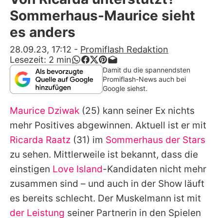
Alle Themen auf Promiflash
Sommerhaus-Maurice sieht
Jobs
es anders
App runterladen
28.09.23, 17:12
-
Promiflash Redaktion
Lesezeit:
2
min
Team
Damit du die spannendsten
Promiflash-News auch bei
Redaktionelle Richtlinien
Google siehst.
Maurice Dziwak
(25) kann seiner Ex nichts
Impressum
mehr Positives abgewinnen. Aktuell ist er mit
Datenschutzerklärung
Ricarda Raatz
(31) im
Sommerhaus der Stars
Nutzungsbedingungen
zu sehen. Mittlerweile ist bekannt, dass die
einstigen
Love Island
-Kandidaten nicht mehr
Utiq verwalten
zusammen sind – und auch in der Show läuft
es bereits schlecht. Der Muskelmann ist mit
der Leistung
seiner Partnerin in den Spielen