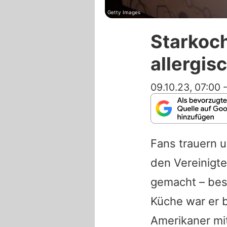
Getty Images
Starkoch
allergi
09.10.23, 07:00
Fans trauern 
den Vereinigt
gemacht – beso
Küche war er 
Amerikaner mi