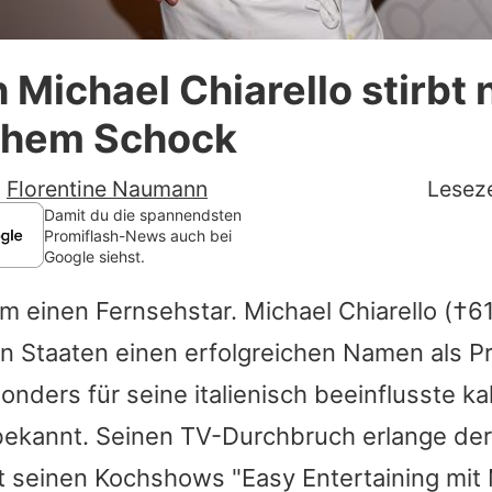
Datenschutzerklärung
 Michael Chiarello stirbt
Nutzungsbedingungen
schem Schock
Utiq verwalten
-
Florentine Naumann
Leseze
Damit du die spannendsten
Promiflash-News auch bei
Google siehst.
um einen Fernsehstar.
Michael Chiarello
(†61
en Staaten einen erfolgreichen Namen als 
nders für seine italienisch beeinflusste ka
bekannt. Seinen TV-Durchbruch erlange der
t seinen Kochshows "Easy Entertaining mit