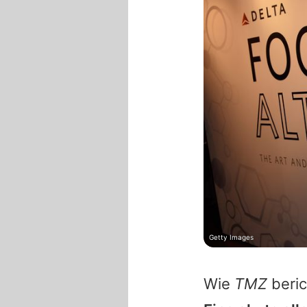
Getty Images
Wie
TMZ
beric