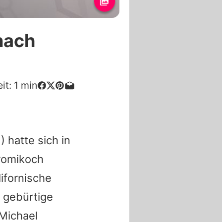
 nach
it:
1
min
) hatte sich in
Promikoch
lifornische
 gebürtige
Michael