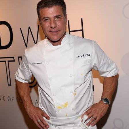
Filme & Serien
Lifestyle
Familie & Liebe
Promiflash Exklusiv
Alle Themen auf Promiflash
Jobs
App runterladen
Team
Redaktionelle Richtlinien
Impressum