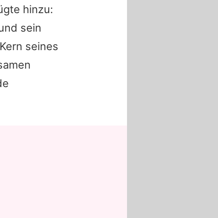
ügte hinzu:
 und sein
 Kern seines
nsamen
de