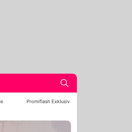
be
Promiflash Exklusiv