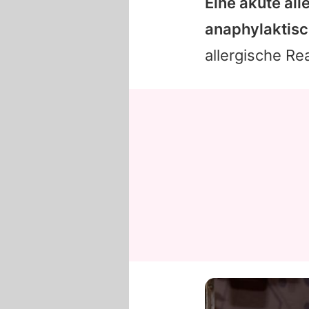
Eine akute al
anaphylaktisc
allergische R