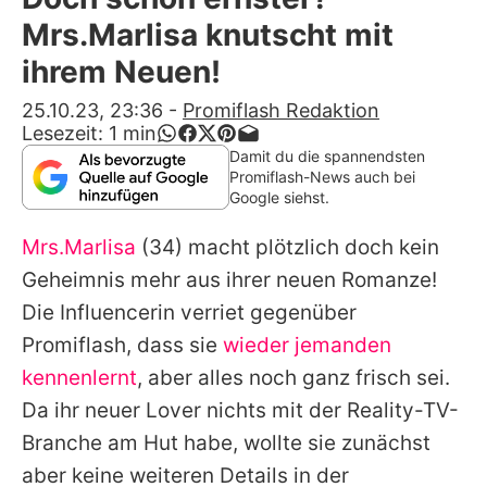
Alle Themen auf Promiflash
Mrs.Marlisa knutscht mit
Jobs
ihrem Neuen!
App runterladen
25.10.23, 23:36
-
Promiflash Redaktion
Lesezeit:
1
min
Team
Damit du die spannendsten
Promiflash-News auch bei
Redaktionelle Richtlinien
Google siehst.
Mrs.Marlisa
(34) macht plötzlich doch kein
Impressum
Geheimnis mehr aus ihrer neuen Romanze!
Datenschutzerklärung
Die Influencerin verriet gegenüber
Nutzungsbedingungen
Promiflash, dass sie
wieder jemanden
kennenlernt
, aber alles noch ganz frisch sei.
Utiq verwalten
Da ihr neuer Lover nichts mit der Reality-TV-
Branche am Hut habe, wollte sie zunächst
aber keine weiteren Details in der